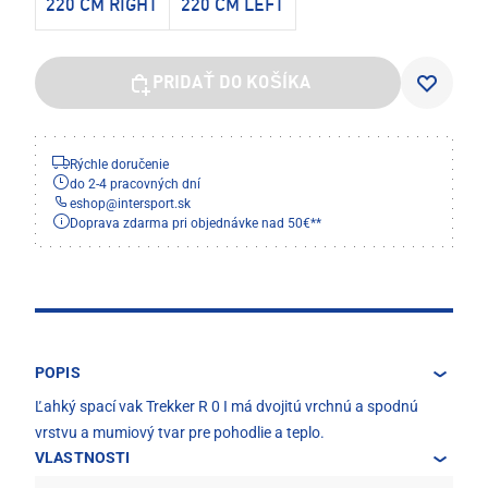
220 CM RIGHT
220 CM LEFT
PRIDAŤ DO KOŠÍKA
Rýchle doručenie
do 2-4 pracovných dní
eshop
@
intersport.sk
Doprava zdarma pri objednávke nad 50€**
POPIS
Ľahký spací vak Trekker R 0 I má dvojitú vrchnú a spodnú
vrstvu a mumiový tvar pre pohodlie a teplo.
VLASTNOSTI