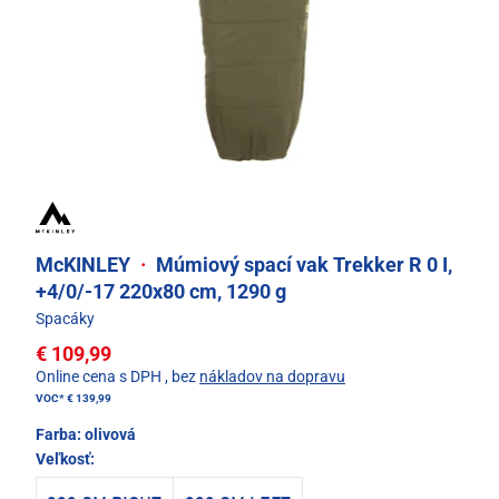
McKINLEY
·
Múmiový spací vak Trekker R 0 I,
+4/0/-17 220x80 cm, 1290 g
Spacáky
€ 109,99
Online cena s DPH
, bez
nákladov na dopravu
VOC*
€ 139,99
Farba:
olivová
Veľkosť: