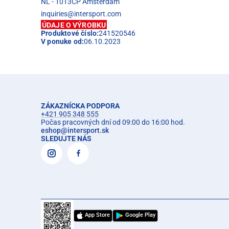
NL - 1013CP Amsterdam
inquiries@intersport.com
ÚDAJE O VÝROBKU
Produktové číslo:
241520546
V ponuke od:
06.10.2023
ZÁKAZNÍCKA PODPORA
+421 905 348 555
Počas pracovných dní od 09:00 do 16:00 hod.
eshop
@
intersport.sk
SLEDUJTE NÁS
App Store
Google Play