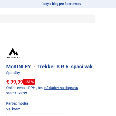
Rady a blog pre športovcov
McKINLEY
·
Trekker S R 5, spací vak
Spacáky
€ 99,99
-23 %
Online cena s DPH
, bez
nákladov na dopravu
VOC*
€ 129,99
Farba:
modrá
Veľkosť: