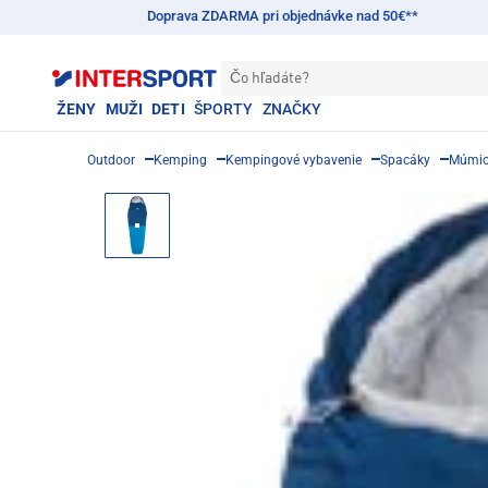
Doprava ZDARMA pri objednávke nad 50€**
Čo hľadáte?
ŽENY
MUŽI
DETI
ŠPORTY
ZNAČKY
Outdoor
Kemping
Kempingové vybavenie
Spacáky
Múmio