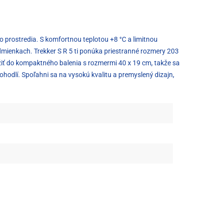
o prostredia. S komfortnou teplotou +8 °C a limitnou
odmienkach. Trekker S R 5 ti ponúka priestranné rozmery 203
žiť do kompaktného balenia s rozmermi 40 x 19 cm, takže sa
ohodlí. Spoľahni sa na vysokú kvalitu a premyslený dizajn,