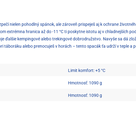
pečí nielen pohodlný spánok, ale zároveň prispeješ aj k ochrane životnéh
čom extrémna hranica až do -11 °C ti poskytne istotu aj v chladnejších p
voje ďalšie kempingové alebo trekingové dobrodružstvo. Navyše sa dá zlo
i táboráku alebo prenocuješ v horách – tento spacák ťa udrží v teple a p
Limit komfort: +5 °C
Hmotnosť: 1090 g
Hmotnosť: 1090 g