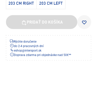
203 CM RIGHT
203 CM LEFT
PRIDAŤ DO KOŠÍKA
Rýchle doručenie
do 2-4 pracovných dní
eshop
@
intersport.sk
Doprava zdarma pri objednávke nad 50€**