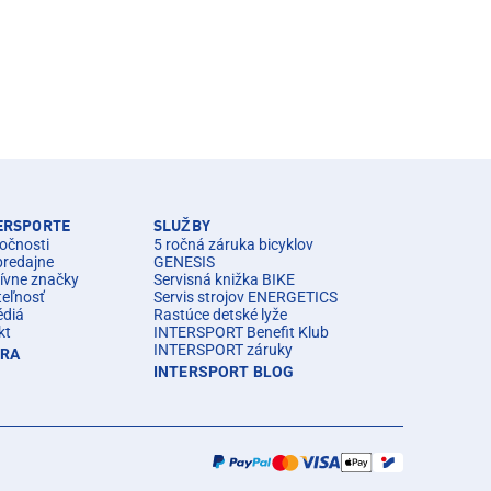
TERSPORTE
SLUŽBY
očnosti
5 ročná záruka bicyklov
predajne
GENESIS
ívne značky
Servisná knižka BIKE
teľnosť
Servis strojov ENERGETICS
édiá
Rastúce detské lyže
kt
INTERSPORT Benefit Klub
INTERSPORT záruky
ÉRA
INTERSPORT BLOG