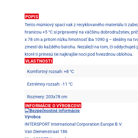
POPIS
Tento múmiový spací vak z recyklovaného materiálu ti zabez
hranicou +5 °C si pripravený na väčšinu dobrodružstiev, pri
x 78 cm a pritom nízku hmotnosť iba 1090 g – ideálny na t
zmestí do každého batohu. Nezáleží na tom, či oddychuješ pr
ktoré ti prinesú tie najkrajšie noci pod hviezdnou oblohou.
VLASTNOSTI
Komfortný rozsah: +8 °C
Extrémny rozsah: -11 °C
Rozmery: 203x78 cm
INFORMÁCIE O VÝROBCOVI
Bezpečnostné informácie
Výrobca
INTERSPORT International Corporation Europe B.V.
Van Diemenstraat 186