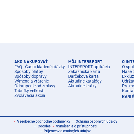
AKO NAKUPOVAŤ
MÔJ INTERSPORT
O IN
FAQ - Často kladené otázky
INTERSPORT aplikácia
O spol
Spôsoby platby
Zákaznícka karta
Naše 
Spôsoby dopravy
Darčeková karta
Exkluz
Výmena a vrátenie
Aktuálne katalógy
Udrža
Odstupenie od zmluvy
Aktuálne letáky
Pre m
Tabuľky veľkostí
Konta
Zvolávacia akcia
KARI
Všeobecné obchodné podmienky
Ochrana osobných údajov
Cookies
Vyhlásenie o prístupnosti
Príjemcovia osobných údajov