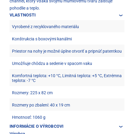
channel, ktorý vďaka svojmu múmiovému tvaru zaisťuje
pohodlie a teplo.
VLASTNOSTI
Vyrobené z recyklovaného materiálu
Konštrukcia s boxovými kanálmi
Priestor na nohy je možné úplne otvoriť a pripnúť patentkou
Umožňuje chôdzu a sedenie v spacom vaku
Komfortná teplota: +10 °C, Limitná teplota: +5 °C, Extrémna
teplota: -7 °C
Rozmery: 225 x 82 cm
Rozmery po zbalení: 40 x 19 cm
Hmotnosť: 1060 g
INFORMÁCIE O VÝROBCOVI
Výrobca