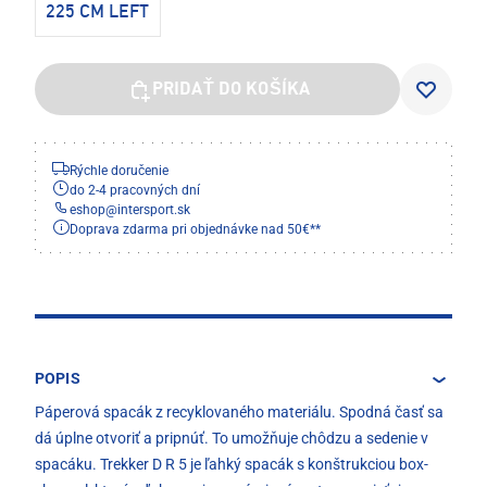
225 CM LEFT
PRIDAŤ DO KOŠÍKA
Rýchle doručenie
do 2-4 pracovných dní
eshop
@
intersport.sk
Doprava zdarma pri objednávke nad 50€**
POPIS
Páperová spacák z recyklovaného materiálu. Spodná časť sa
dá úplne otvoriť a pripnúť. To umožňuje chôdzu a sedenie v
spacáku. Trekker D R 5 je ľahký spacák s konštrukciou box-