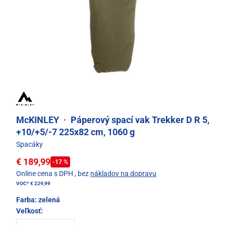
McKINLEY
·
Páperový spací vak Trekker D R 5,
+10/+5/-7 225x82 cm, 1060 g
Spacáky
€ 189,99
-17 %
Online cena s DPH
, bez
nákladov na dopravu
VOC*
€ 229,99
Farba:
zelená
Veľkosť: