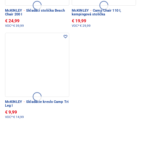
McKINLEY
·
Skladací stolička Beach
McKINLEY
·
Camp Chair 110 I,
Chair 200 I
kempingová stolička
€ 24,99
€ 19,99
VOC*
€ 39,99
VOC*
€ 29,99
McKINLEY
·
Skladacie kreslo Camp Tri
Leg I
€ 9,99
VOC*
€ 14,99