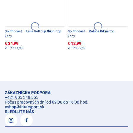
Southcoast
·
Laila Softcup Bikini top
Southcoast
·
Raluca Bikini top
Ženy
Ženy
€ 34,99
€ 12,99
VOC*
€ 44,99
VOC*
€ 39,99
ZÁKAZNÍCKA PODPORA
+421 905 348 555
Počas pracovných dní od 09:00 do 16:00 hod.
eshop
@
intersport.sk
SLEDUJTE NÁS