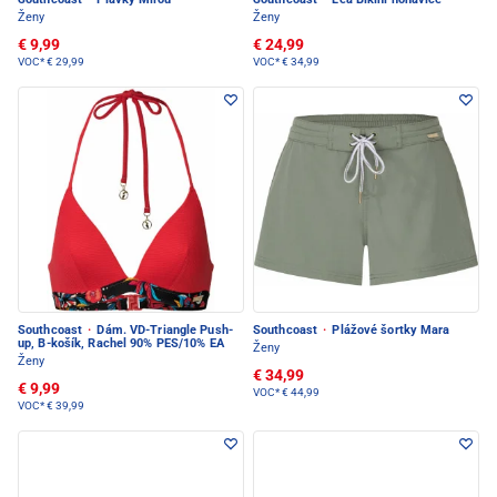
Ženy
Ženy
€ 9,99
€ 24,99
VOC*
€ 29,99
VOC*
€ 34,99
Southcoast
·
Dám. VD-Triangle Push-
Southcoast
·
Plážové šortky Mara
up, B-košík, Rachel 90% PES/10% EA
Ženy
Ženy
€ 34,99
€ 9,99
VOC*
€ 44,99
VOC*
€ 39,99