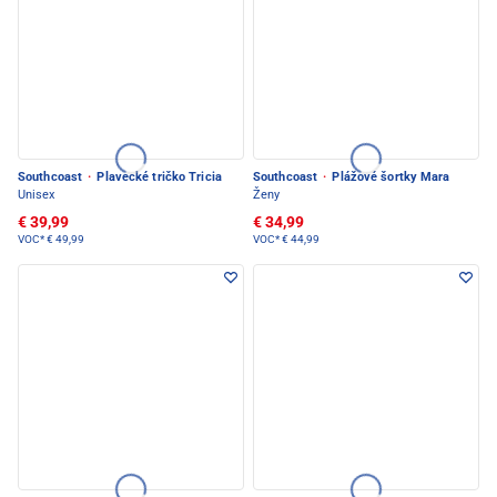
Southcoast
·
Plavecké tričko Tricia
Southcoast
·
Plážové šortky Mara
Unisex
Ženy
€ 39,99
€ 34,99
VOC*
€ 49,99
VOC*
€ 44,99