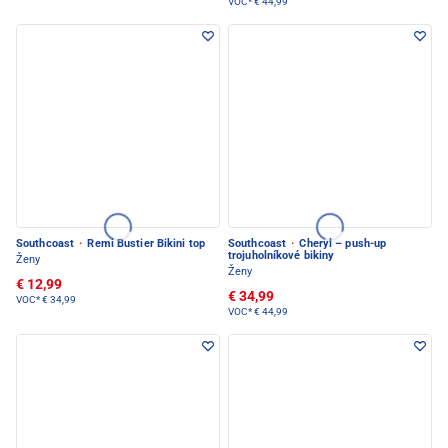
VOC*
€ 44,99
Southcoast
·
Remi Bustier Bikini top
Southcoast
·
Cheryl – push-up
trojuholníkové bikiny
Ženy
Ženy
€ 12,99
€ 34,99
VOC*
€ 34,99
VOC*
€ 44,99