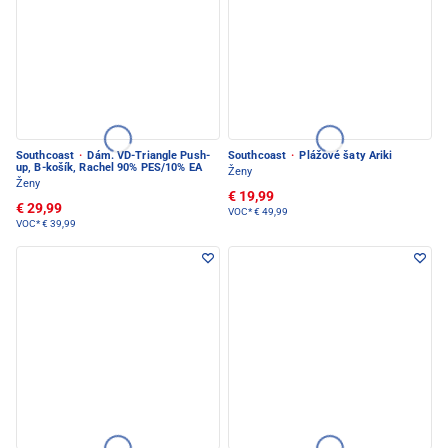
Southcoast
·
Dám. VD-Triangle Push-
Southcoast
·
Plážové šaty Ariki
up, B-košík, Rachel 90% PES/10% EA
Ženy
Ženy
€ 19,99
€ 29,99
VOC*
€ 49,99
VOC*
€ 39,99