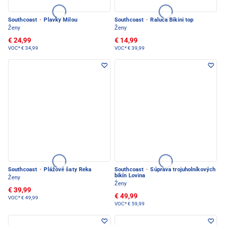
Southcoast
·
Plavky Milou
Southcoast
·
Raluca Bikini top
Ženy
Ženy
€ 24,99
€ 14,99
VOC*
€ 34,99
VOC*
€ 39,99
Southcoast
·
Plážové šaty Reka
Southcoast
·
Súprava trojuholníkových
bikín Lovina
Ženy
Ženy
€ 39,99
€ 49,99
VOC*
€ 49,99
VOC*
€ 59,99