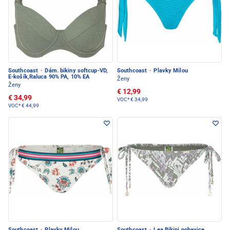
Southcoast
·
Dám. bikiny softcup-VD,
Southcoast
·
Plavky Milou
E-košík,Raluca 90% PA, 10% EA
Ženy
Ženy
€ 12,99
€ 34,99
VOC*
€ 34,99
VOC*
€ 44,99
Southcoast
·
Plavky Milou
Southcoast
·
Lea Bikini nohavice