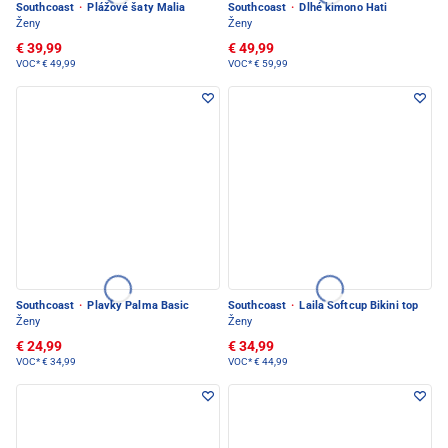
Southcoast
·
Plážové šaty Malia
Southcoast
·
Dlhé kimono Hati
Ženy
Ženy
€ 39,99
€ 49,99
VOC*
€ 49,99
VOC*
€ 59,99
Southcoast
·
Plavky Palma Basic
Southcoast
·
Laila Softcup Bikini top
Ženy
Ženy
€ 24,99
€ 34,99
VOC*
€ 34,99
VOC*
€ 44,99