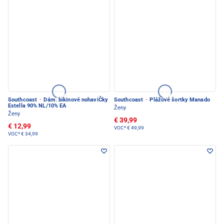
Southcoast
·
Dám. bikinové nohaviČky
Southcoast
·
Plážové šortky Manado
Estella 90% NL/10% EA
Ženy
Ženy
€ 39,99
€ 12,99
VOC*
€ 49,99
VOC*
€ 34,99