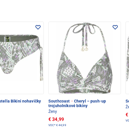
tella Bikini nohavičky
Southcoast
·
Cheryl – push-up
S
trojuholníkové bikiny
Ž
Ženy
€
€ 34,99
V
VOC*
€ 44,99