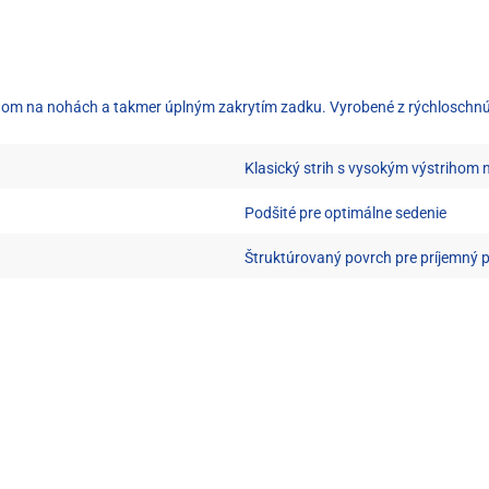
trihom na nohách a takmer úplným zakrytím zadku. Vyrobené z rýchlosch
Klasický strih s vysokým výstrihom
Podšité pre optimálne sedenie
Štruktúrovaný povrch pre príjemný po