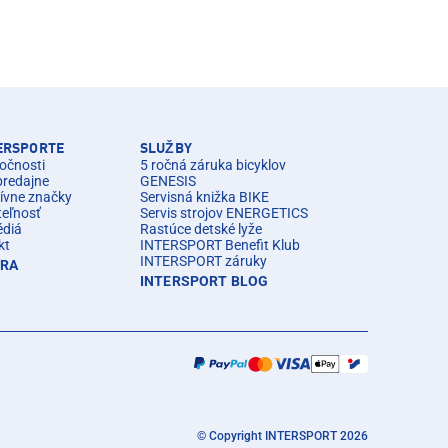
TERSPORTE
SLUŽBY
očnosti
5 ročná záruka bicyklov
predajne
GENESIS
ívne značky
Servisná knižka BIKE
teľnosť
Servis strojov ENERGETICS
édiá
Rastúce detské lyže
kt
INTERSPORT Benefit Klub
INTERSPORT záruky
ÉRA
INTERSPORT BLOG
© Copyright INTERSPORT 2026