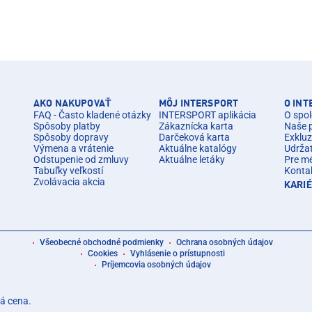
AKO NAKUPOVAŤ
MÔJ INTERSPORT
O IN
FAQ - Často kladené otázky
INTERSPORT aplikácia
O spol
Spôsoby platby
Zákaznícka karta
Naše 
Spôsoby dopravy
Darčeková karta
Exkluz
Výmena a vrátenie
Aktuálne katalógy
Udrža
Odstupenie od zmluvy
Aktuálne letáky
Pre m
Tabuľky veľkostí
Konta
Zvolávacia akcia
KARI
Všeobecné obchodné podmienky
Ochrana osobných údajov
Cookies
Vyhlásenie o prístupnosti
Príjemcovia osobných údajov
á cena.