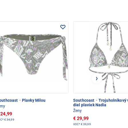
outhcoast
·
Plavky Milou
Southcoast
·
Trojuholníkový 
diel plaviek Nadia
eny
Ženy
 24,99
€ 29,99
OC*
€ 34,99
VOC*
€ 39,99