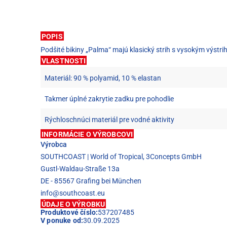
POPIS
Podšité bikiny „Palma“ majú klasický strih s vysokým výs
VLASTNOSTI
Materiál: 90 % polyamid, 10 % elastan
Takmer úplné zakrytie zadku pre pohodlie
Rýchloschnúci materiál pre vodné aktivity
INFORMÁCIE O VÝROBCOVI
Výrobca
SOUTHCOAST | World of Tropical, 3Concepts GmbH
Gustl-Waldau-Straße 13a
DE - 85567 Grafing bei München
info@southcoast.eu
ÚDAJE O VÝROBKU
Produktové číslo:
537207485
V ponuke od:
30.09.2025