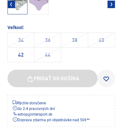
Veľkosť:
34
36
38
40
42
44
PRIDAŤ DO KOŠÍKA
Rýchle doručenie
do 2-4 pracovných dní
eshop
@
intersport.sk
Doprava zdarma pri objednávke nad 50€**