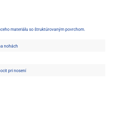
núceho materiálu so štruktúrovaným povrchom.
 na nohách
cit pri nosení