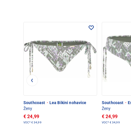
Southcoast
·
Lea Bikini nohavice
Southcoast
·
Es
Ženy
Ženy
€ 24,99
€ 24,99
VOC*
€ 34,99
VOC*
€ 34,99