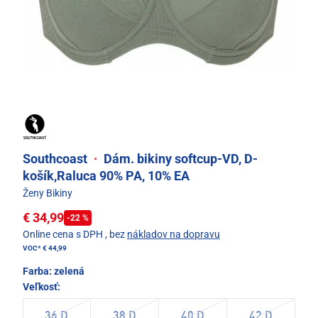
Southcoast
·
Dám. bikiny softcup-VD, D-
košík,Raluca 90% PA, 10% EA
Ženy Bikiny
€ 34,99
-22 %
Online cena s DPH
, bez
nákladov na dopravu
VOC*
€ 44,99
Farba:
zelená
Veľkosť:
36 D
38 D
40 D
42 D