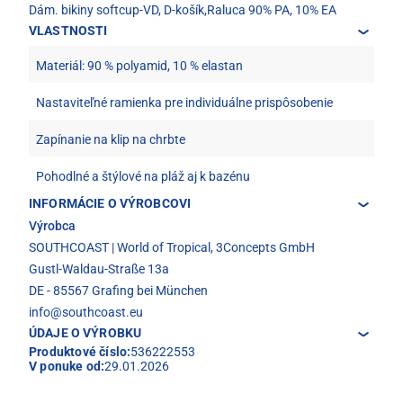
Dám. bikiny softcup-VD, D-košík,Raluca 90% PA, 10% EA
VLASTNOSTI
Materiál: 90 % polyamid, 10 % elastan
Nastaviteľné ramienka pre individuálne prispôsobenie
Zapínanie na klip na chrbte
Pohodlné a štýlové na pláž aj k bazénu
INFORMÁCIE O VÝROBCOVI
Výrobca
SOUTHCOAST | World of Tropical, 3Concepts GmbH
Gustl-Waldau-Straße 13a
DE - 85567 Grafing bei München
info@southcoast.eu
ÚDAJE O VÝROBKU
Produktové číslo:
536222553
V ponuke od:
29.01.2026