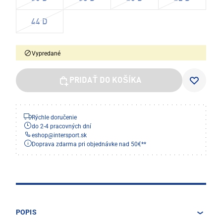
44 D
Vypredané
PRIDAŤ DO KOŠÍKA
Rýchle doručenie
do 2-4 pracovných dní
eshop
@
intersport.sk
Doprava zdarma pri objednávke nad 50€**
POPIS