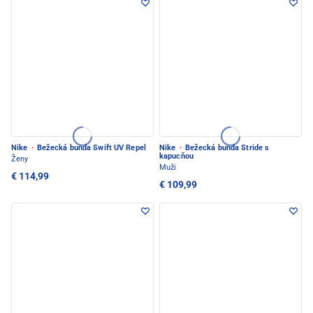
Nike
·
Bežecká bunda Swift UV Repel
Nike
·
Bežecká bunda Stride s
kapucňou
Ženy
Muži
€ 114,99
€ 109,99