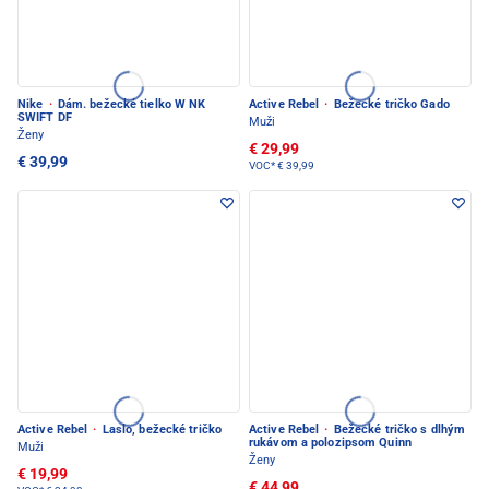
Nike
·
Dám. bežecké tielko W NK
Active Rebel
·
Bežecké tričko Gado
SWIFT DF
Muži
Ženy
€ 29,99
€ 39,99
VOC*
€ 39,99
Active Rebel
·
Laslo, bežecké tričko
Active Rebel
·
Bežecké tričko s dlhým
rukávom a polozipsom Quinn
Muži
Ženy
€ 19,99
€ 44,99