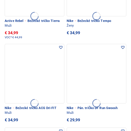
Active Rebel
·
Bežecké tričko Tierra
Nike
·
Bežecké tričko Tempo
Muži
Ženy
€ 34,99
€ 34,99
VOC*
€ 44,99
Nike
·
Bežecké tričko ACG Dri-FIT
Nike
·
Pán. triČko DF Run Swoosh
Muži
Muži
€ 34,99
€ 29,99