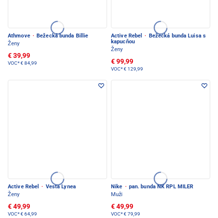
Athmove
·
Bežecká bunda Billie
Active Rebel
·
Bežecká bunda Luisa s
kapucňou
Ženy
Ženy
€ 39,99
€ 99,99
VOC*
€ 84,99
VOC*
€ 129,99
Active Rebel
·
Vesta Lynea
Nike
·
pan. bunda NK RPL MILER
Ženy
Muži
€ 49,99
€ 49,99
VOC*
€ 64,99
VOC*
€ 79,99