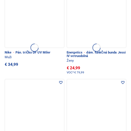
Nike
·
Pán. triČko DF UV Miler
Energetics
·
dám. funkČná bunda Jessi
IV vetruodolná
Muži
Ženy
€ 34,99
€ 24,99
VOC*
€ 79,99