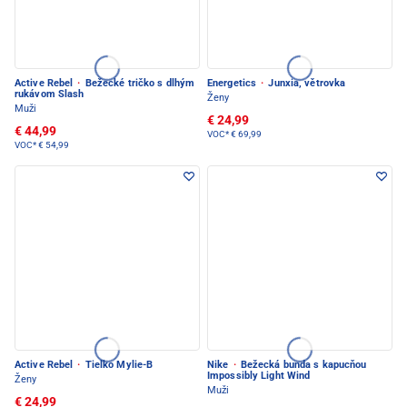
Active Rebel
·
Bežecké tričko s dlhým
Energetics
·
Junxia, větrovka
rukávom Slash
Ženy
Muži
€ 24,99
€ 44,99
VOC*
€ 69,99
VOC*
€ 54,99
Active Rebel
·
Tielko Mylie-B
Nike
·
Bežecká bunda s kapucňou
Impossibly Light Wind
Ženy
Muži
€ 24,99