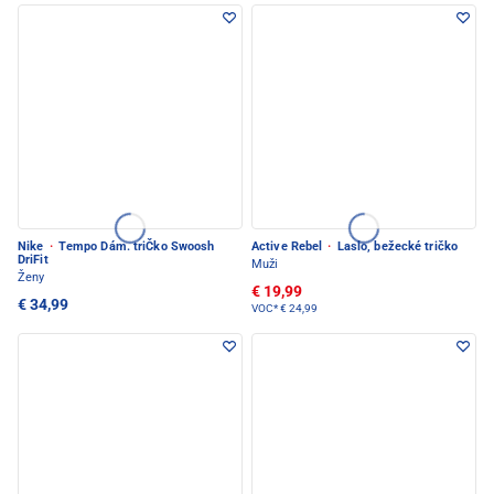
Nike
·
Tempo Dám. triČko Swoosh
Active Rebel
·
Laslo, bežecké tričko
DriFit
Muži
Ženy
€ 19,99
€ 34,99
VOC*
€ 24,99