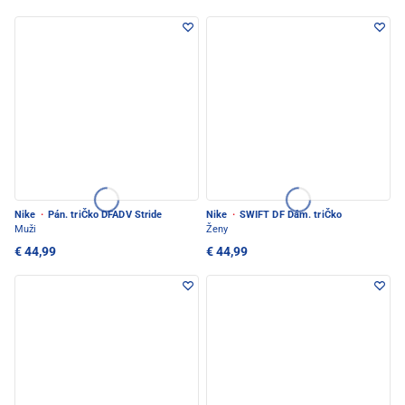
Nike
·
Pán. triČko DFADV Stride
Nike
·
SWIFT DF Dám. triČko
Muži
Ženy
€ 44,99
€ 44,99