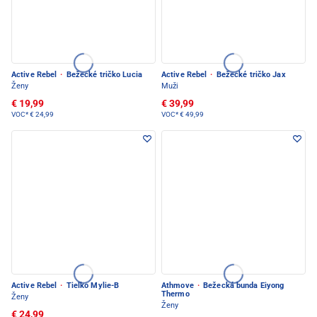
Active Rebel
·
Bežecké tričko Lucia
Active Rebel
·
Bežecké tričko Jax
Ženy
Muži
€ 19,99
€ 39,99
VOC*
€ 24,99
VOC*
€ 49,99
Active Rebel
·
Tielko Mylie-B
Athmove
·
Bežecká bunda Eiyong
Thermo
Ženy
Ženy
€ 24,99