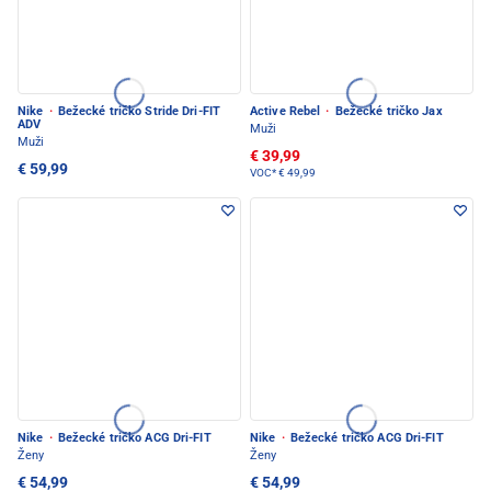
Nike
·
Bežecké tričko Stride Dri-FIT
Active Rebel
·
Bežecké tričko Jax
ADV
Muži
Muži
€ 39,99
€ 59,99
VOC*
€ 49,99
Nike
·
Bežecké tričko ACG Dri-FIT
Nike
·
Bežecké tričko ACG Dri-FIT
Ženy
Ženy
€ 54,99
€ 54,99