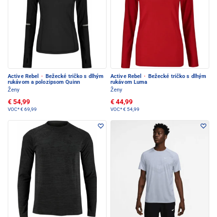
Active Rebel
·
Bežecké tričko s dlhým
Active Rebel
·
Bežecké tričko s dlhým
rukávom a polozipsom Quinn
rukávom Luma
Ženy
Ženy
€ 54,99
€ 44,99
VOC*
€ 69,99
VOC*
€ 54,99