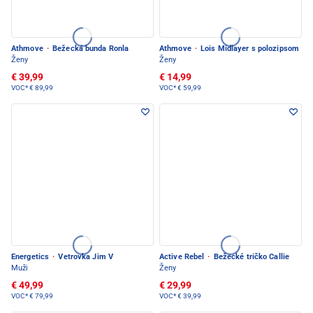
Athmove
·
Bežecká bunda Ronla
Athmove
·
Lois Midlayer s polozipsom
Ženy
Ženy
€ 39,99
€ 14,99
VOC*
€ 89,99
VOC*
€ 59,99
Energetics
·
Vetrovka Jim V
Active Rebel
·
Bežecké tričko Callie
Muži
Ženy
€ 49,99
€ 29,99
VOC*
€ 79,99
VOC*
€ 39,99