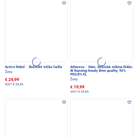
Active Rebel
·
Bežecké tričko Callie
Athmove
·
Dám. bežecká mikina Dikko
W Running Hoody Bree quality, 92%
Ženy
PES/8% EL
€ 24,99
Ženy
VOC*
€ 39,99
€ 19,99
VOC*
€ 54,99