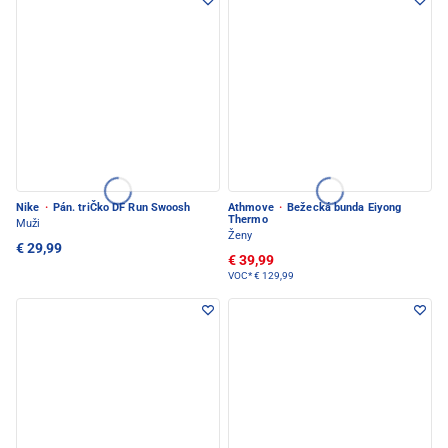
Nike
·
Pán. triČko DF Run Swoosh
Athmove
·
Bežecká bunda Eiyong
Thermo
Muži
Ženy
€ 29,99
€ 39,99
VOC*
€ 129,99