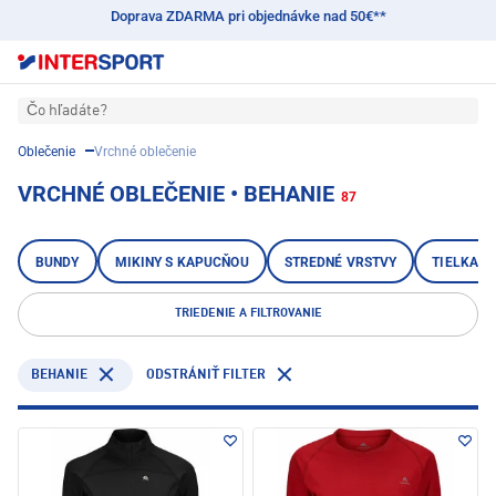
Doprava ZDARMA pri objednávke nad 50€**
Čo hľadáte?
Oblečenie
Vrchné oblečenie
VRCHNÉ OBLEČENIE • BEHANIE
87
BUNDY
MIKINY S KAPUCŇOU
STREDNÉ VRSTVY
TIELKA A
TRIEDENIE A FILTROVANIE
BEHANIE
ODSTRÁNIŤ FILTER