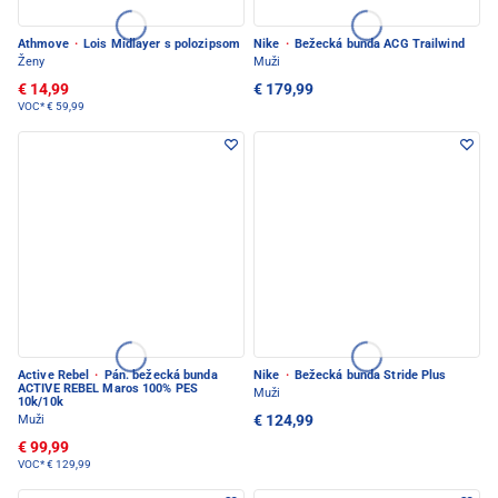
Athmove
·
Lois Midlayer s polozipsom
Nike
·
Bežecká bunda ACG Trailwind
Ženy
Muži
€ 14,99
€ 179,99
VOC*
€ 59,99
Active Rebel
·
Pán. bežecká bunda
Nike
·
Bežecká bunda Stride Plus
ACTIVE REBEL Maros 100% PES
Muži
10k/10k
€ 124,99
Muži
€ 99,99
VOC*
€ 129,99