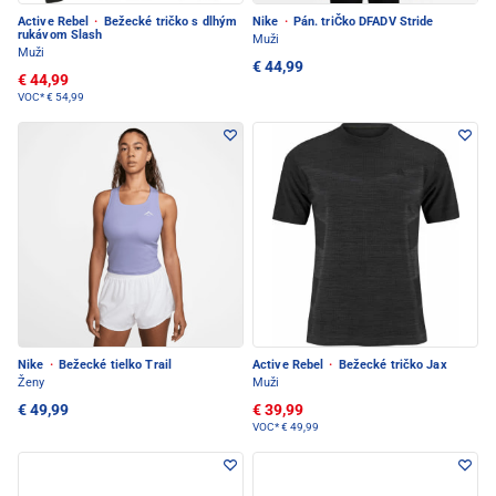
Active Rebel
·
Bežecké tričko s dlhým
Nike
·
Pán. triČko DFADV Stride
rukávom Slash
Muži
Muži
€ 44,99
€ 44,99
VOC*
€ 54,99
Nike
·
Bežecké tielko Trail
Active Rebel
·
Bežecké tričko Jax
Ženy
Muži
€ 49,99
€ 39,99
VOC*
€ 49,99