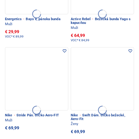
Energetics
·
Bayo V, pánska bunda
Active Rebel
·
Bežecká bunda Yago s
kapucňou
Muži
Muži
€ 29,99
€ 64,99
VOC*
€ 89,99
VOC*
€ 84,99
Nike
·
Stride Pán. triČko Aero-FIT
Nike
·
Swift Dám. triČko bežecké,
Aero-Fit
Muži
Ženy
€ 69,99
€ 69,99