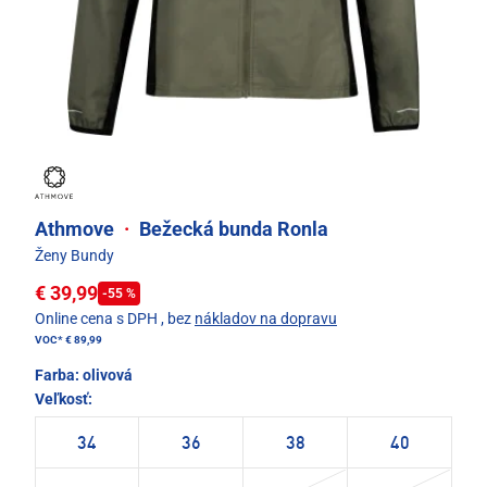
Athmove
·
Bežecká bunda Ronla
Ženy Bundy
€ 39,99
-55 %
Online cena s DPH
, bez
nákladov na dopravu
VOC*
€ 89,99
Farba:
olivová
Veľkosť:
34
36
38
40