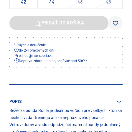
42
44
46
48
PRIDAŤ DO KOŠÍKA
Rýchle doručenie
do 2-4 pracovných dní
eshop
@
intersport.sk
Doprava zdarma pri objednávke nad 50€**
POPIS
Bežecká bunda Ronla je ideálnou voľbou pre všetkých, ktorí sa
nechcú vzdať tréningu ani za nepriaznivého počasia.
Vetruvzdorný a vodu odpudzujúci materiál bundy je doplnený
strečovými prvkami na rukávoch a po bokoch, čo vám