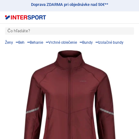
Doprava ZDARMA pri objednávke nad 50€**
Čo hľadáte?
Ženy
Beh
Behanie
Vrchné oblečenie
Bundy
Izolačné bundy