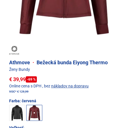
Athmove
·
Bežecká bunda Eiyong Thermo
Ženy Bundy
€ 39,99
-69 %
Online cena s DPH
, bez
nákladov na dopravu
VOC*
€ 129,99
Farba:
červená
Veľkosť: