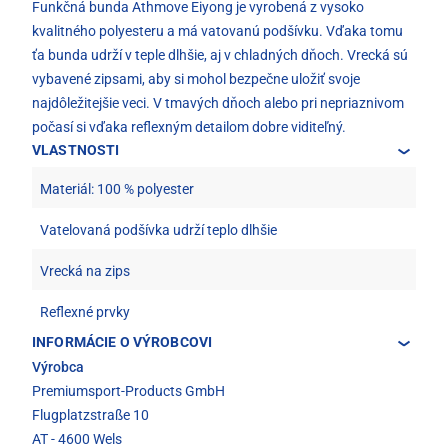
Funkčná bunda Athmove Eiyong je vyrobená z vysoko
kvalitného polyesteru a má vatovanú podšívku. Vďaka tomu
ťa bunda udrží v teple dlhšie, aj v chladných dňoch. Vrecká sú
vybavené zipsami, aby si mohol bezpečne uložiť svoje
najdôležitejšie veci. V tmavých dňoch alebo pri nepriaznivom
počasí si vďaka reflexným detailom dobre viditeľný.
VLASTNOSTI
Materiál: 100 % polyester
Vatelovaná podšívka udrží teplo dlhšie
Vrecká na zips
Reflexné prvky
INFORMÁCIE O VÝROBCOVI
Výrobca
Premiumsport-Products GmbH
Flugplatzstraße 10
AT - 4600 Wels