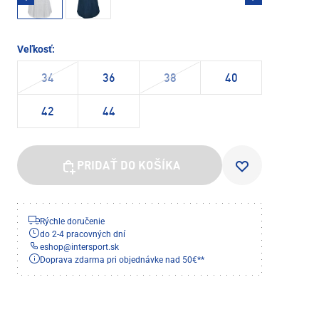
Veľkosť:
34
36
38
40
42
44
PRIDAŤ DO KOŠÍKA
Rýchle doručenie
do 2-4 pracovných dní
eshop
@
intersport.sk
Doprava zdarma pri objednávke nad 50€**