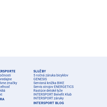
TERSPORTE
SLUŽBY
očnosti
5 ročná záruka bicyklov
predajne
GENESIS
ívne značky
Servisná knižka BIKE
teľnosť
Servis strojov ENERGETICS
édiá
Rastúce detské lyže
kt
INTERSPORT Benefit Klub
INTERSPORT záruky
ÉRA
INTERSPORT BLOG