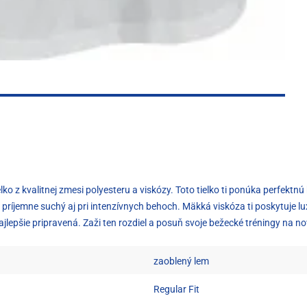
ielko z kvalitnej zmesi polyesteru a viskózy. Toto tielko ti ponúka perfekt
 príjemne suchý aj pri intenzívnych behoch. Mäkká viskóza ti poskytuje l
najlepšie pripravená. Zaži ten rozdiel a posuň svoje bežecké tréningy na n
zaoblený lem
Regular Fit