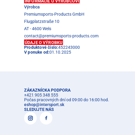
INFORMÁCIE O VÝROBCOVI
Výrobca
Premiumsports-Products GmbH
Flugplatzstraße 10
AT - 4600 Wels
contact@premiumsports-products.com
ÚDAJE O VÝROBKU
Produktové číslo:
452243000
V ponuke od:
01.10.2025
ZÁKAZNÍCKA PODPORA
+421 905 348 555
Počas pracovných dní od 09:00 do 16:00 hod.
eshop
@
intersport.sk
SLEDUJTE NÁS