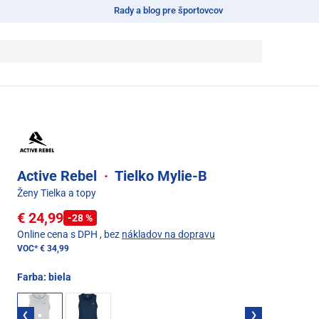
Rady a blog pre športovcov
Active Rebel
·
Tielko Mylie-B
Ženy Tielka a topy
€ 24,99
-28 %
Online cena s DPH
, bez
nákladov na dopravu
VOC*
€ 34,99
Farba:
biela