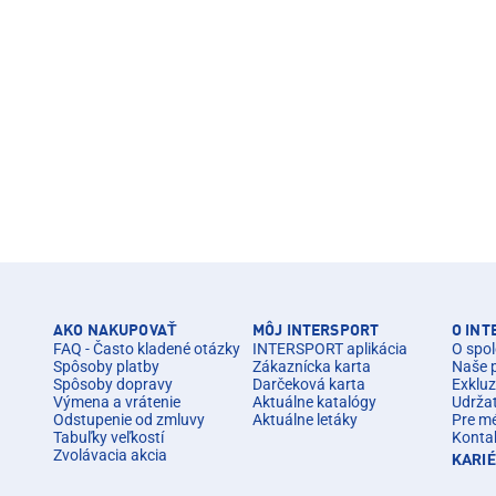
AKO NAKUPOVAŤ
MÔJ INTERSPORT
O IN
FAQ - Často kladené otázky
INTERSPORT aplikácia
O spol
Spôsoby platby
Zákaznícka karta
Naše 
Spôsoby dopravy
Darčeková karta
Exkluz
Výmena a vrátenie
Aktuálne katalógy
Udrža
Odstupenie od zmluvy
Aktuálne letáky
Pre m
Tabuľky veľkostí
Konta
Zvolávacia akcia
KARI