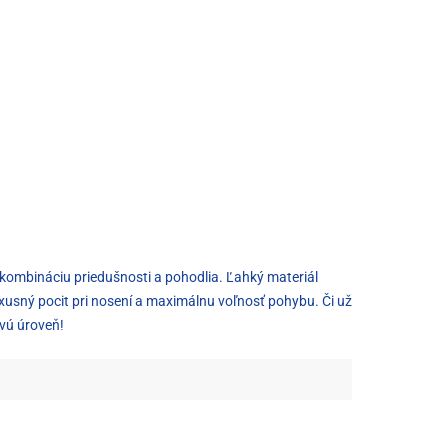
nú kombináciu priedušnosti a pohodlia. Ľahký materiál
uxusný pocit pri nosení a maximálnu voľnosť pohybu. Či už
ovú úroveň!