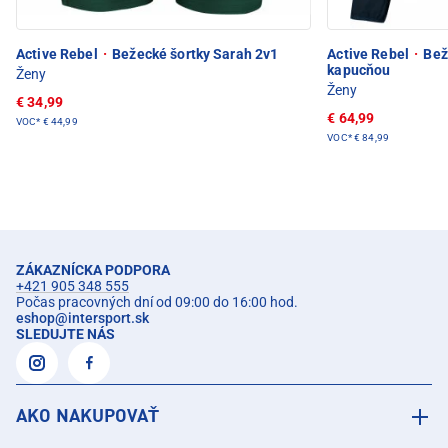
Active Rebel
·
Bežecké šortky Sarah 2v1
Active Rebel
·
Bež
kapucňou
Ženy
Ženy
€ 34,99
€ 64,99
VOC*
€ 44,99
VOC*
€ 84,99
ZÁKAZNÍCKA PODPORA
+421 905 348 555
Počas pracovných dní od 09:00 do 16:00 hod.
eshop
@
intersport.sk
SLEDUJTE NÁS
AKO NAKUPOVAŤ