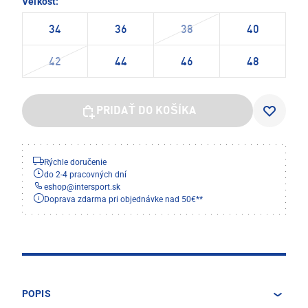
Veľkosť:
34
36
38
40
42
44
46
48
PRIDAŤ DO KOŠÍKA
Rýchle doručenie
do 2-4 pracovných dní
eshop
@
intersport.sk
Doprava zdarma pri objednávke nad 50€**
POPIS