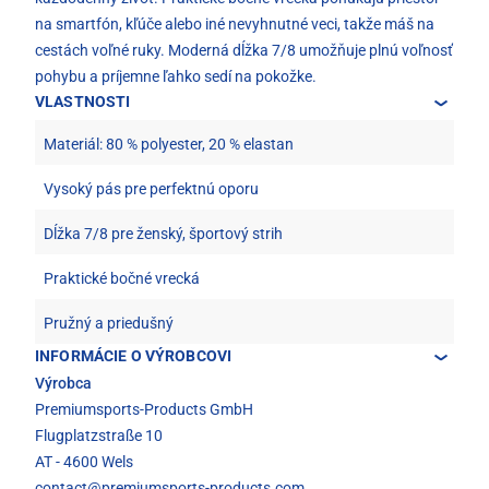
na smartfón, kľúče alebo iné nevyhnutné veci, takže máš na
cestách voľné ruky. Moderná dĺžka 7/8 umožňuje plnú voľnosť
pohybu a príjemne ľahko sedí na pokožke.
VLASTNOSTI
Materiál: 80 % polyester, 20 % elastan
Vysoký pás pre perfektnú oporu
Dĺžka 7/8 pre ženský, športový strih
Praktické bočné vrecká
Pružný a priedušný
INFORMÁCIE O VÝROBCOVI
Výrobca
Premiumsports-Products GmbH
Flugplatzstraße 10
AT - 4600 Wels
contact@premiumsports-products.com