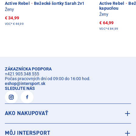
Active Rebel
·
Bežecké šortky Sarah 2v1
Active Rebel
·
Bež
kapucňou
Ženy
Ženy
€ 34,99
€ 64,99
VOC*
€ 44,99
VOC*
€ 84,99
ZÁKAZNÍCKA PODPORA
+421 905 348 555
Počas pracovných dní od 09:00 do 16:00 hod.
eshop
@
intersport.sk
SLEDUJTE NÁS
AKO NAKUPOVAŤ
MÔJ INTERSPORT