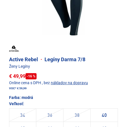
Active Rebel
·
Legíny Darma 7/8
Ženy Legíny
€ 49,99
-16 %
Online cena s DPH
, bez
nákladov na dopravu
VOC*
€ 59,99
Farba:
modrá
Veľkosť:
34
36
38
40