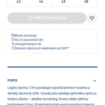
42
44
46
48
PRIDAŤ DO KOŠÍKA
Rýchle doručenie
do 2-4 pracovných dní
eshop
@
intersport.sk
Doprava zdarma pri objednávke nad 50€**
POPIS
Legíny Darma 7/8 ti ponúkajú najvyšší komfort nosenia a
ženský, športový strih. Vysoký pás zaisťuje optimálnu oporu a
krásnu siluetu – ideálne na tréning, fitness alebo aktívny
každodenný život. Praktické bočné vrecká ponúkajú priestor