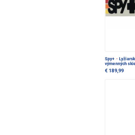
Spy+
·
Lyžiarsk
výmenných skie
€ 189,99