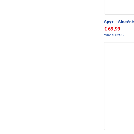
Spy+
·
Slnečné 
€ 69,99
VOC*
€ 129,99