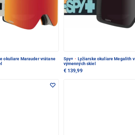
e okuliare Marauder vrátane
Spy+
·
Lyžiarske okuliare Megalith 
l
výmenných skiel
€ 139,99