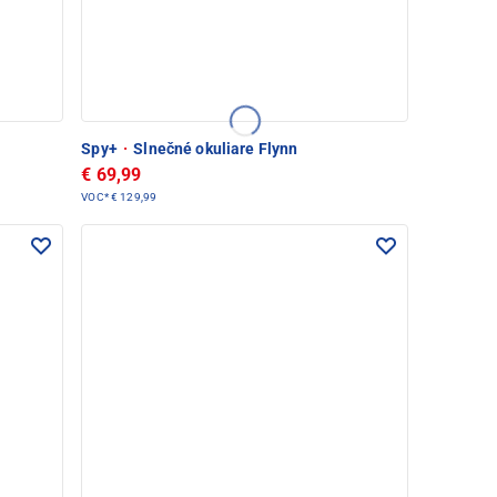
Spy+
·
Slnečné okuliare Flynn
€ 69,99
VOC*
€ 129,99