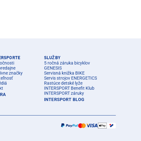
TERSPORTE
SLUŽBY
očnosti
5 ročná záruka bicyklov
predajne
GENESIS
ívne značky
Servisná knižka BIKE
teľnosť
Servis strojov ENERGETICS
édiá
Rastúce detské lyže
kt
INTERSPORT Benefit Klub
INTERSPORT záruky
ÉRA
INTERSPORT BLOG