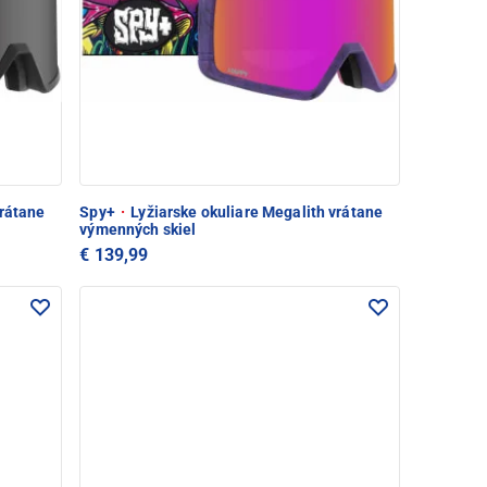
vrátane
Spy+
·
Lyžiarske okuliare Megalith vrátane
výmenných skiel
€ 139,99