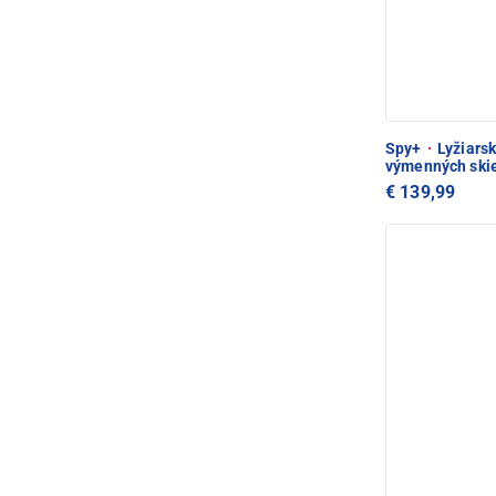
Spy+
·
Lyžiarsk
výmenných skie
€ 139,99