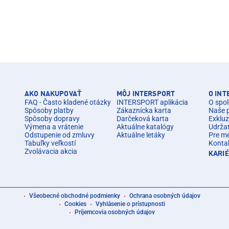
AKO NAKUPOVAŤ
MÔJ INTERSPORT
O IN
FAQ - Často kladené otázky
INTERSPORT aplikácia
O spol
Spôsoby platby
Zákaznícka karta
Naše 
Spôsoby dopravy
Darčeková karta
Exkluz
Výmena a vrátenie
Aktuálne katalógy
Udrža
Odstupenie od zmluvy
Aktuálne letáky
Pre m
Tabuľky veľkostí
Konta
Zvolávacia akcia
KARI
Všeobecné obchodné podmienky
Ochrana osobných údajov
Cookies
Vyhlásenie o prístupnosti
Príjemcovia osobných údajov