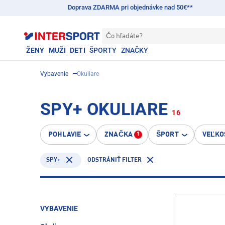
Doprava ZDARMA pri objednávke nad 50€**
Čo hľadáte?
ŽENY
MUŽI
DETI
ŠPORTY
ZNAČKY
Vybavenie
Okuliare
SPY+ OKULIARE
16
POHLAVIE
ZNAČKA
ŠPORT
VEĽKO
1
SPY+
ODSTRÁNIŤ FILTER
VYBAVENIE