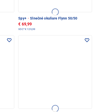
Spy+
·
Slnečné okuliare Flynn 50/50
€ 69,99
VOC*
€ 129,99