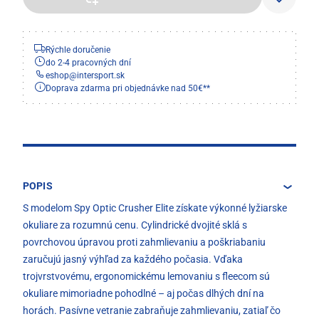
Rýchle doručenie
do 2-4 pracovných dní
eshop
@
intersport.sk
Doprava zdarma pri objednávke nad 50€**
POPIS
S modelom Spy Optic Crusher Elite získate výkonné lyžiarske
okuliare za rozumnú cenu. Cylindrické dvojité sklá s
povrchovou úpravou proti zahmlievaniu a poškriabaniu
zaručujú jasný výhľad za každého počasia. Vďaka
trojvrstvovému, ergonomickému lemovaniu s fleecom sú
okuliare mimoriadne pohodlné – aj počas dlhých dní na
horách. Pasívne vetranie zabraňuje zahmlievaniu, zatiaľ čo