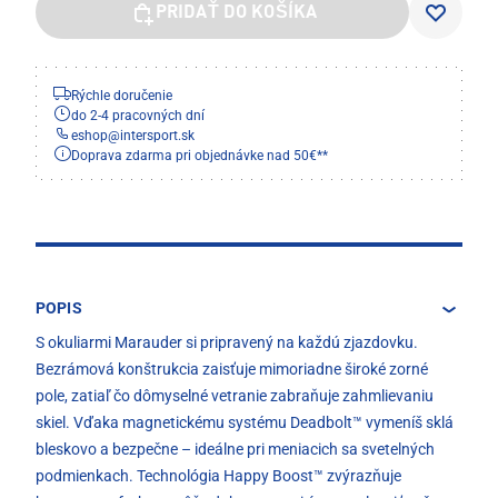
PRIDAŤ DO KOŠÍKA
Rýchle doručenie
do 2-4 pracovných dní
eshop
@
intersport.sk
Doprava zdarma pri objednávke nad 50€**
POPIS
S okuliarmi Marauder si pripravený na každú zjazdovku.
Bezrámová konštrukcia zaisťuje mimoriadne široké zorné
pole, zatiaľ čo dômyselné vetranie zabraňuje zahmlievaniu
skiel. Vďaka magnetickému systému Deadbolt™ vymeníš sklá
bleskovo a bezpečne – ideálne pri meniacich sa svetelných
podmienkach. Technológia Happy Boost™ zvýrazňuje