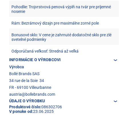
Pohodlie: Trojvrstvová penová výplň na tvár pre príjemné
nosenie
Rám: Bezrámový dizajn pre maximálne zorné pole
Bonusové sklo: V cene je zahrnuté dodatočné sklo pre zlé
svetelné podmienky
Odporúčaná veľkosť: Stredná až veľká
INFORMÁCIE O VÝROBCOVI
Výrobca
Bollé Brands SAS
34 rue de la Soie 34
FR - 69100 Villeurbanne
austria@bollebrands.com
ÚDAJE O VÝROBKU
Produktové číslo:
086302706
V ponuke od:
23.06.2025