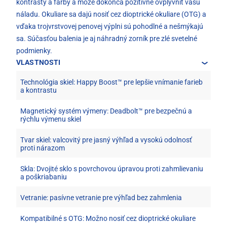
kontrasty a farby a môže dokonca pozitívne ovplyvniť vašu
náladu. Okuliare sa dajú nosiť cez dioptrické okuliare (OTG) a
vďaka trojvrstvovej penovej výplni sú pohodlné a nešmýkajú
sa. Súčasťou balenia je aj náhradný zorník pre zlé svetelné
podmienky.
VLASTNOSTI
Technológia skiel: Happy Boost™ pre lepšie vnímanie farieb
a kontrastu
Magnetický systém výmeny: Deadbolt™ pre bezpečnú a
rýchlu výmenu skiel
Tvar skiel: valcovitý pre jasný výhľad a vysokú odolnosť
proti nárazom
Skla: Dvojité sklo s povrchovou úpravou proti zahmlievaniu
a poškriabaniu
Vetranie: pasívne vetranie pre výhľad bez zahmlenia
Kompatibilné s OTG: Možno nosiť cez dioptrické okuliare