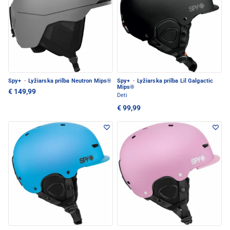
Spy+
·
Lyžiarska prilba Neutron Mips®
Spy+
·
Lyžiarska prilba Lil Galgactic
Mips®
€ 149,99
Deti
€ 99,99