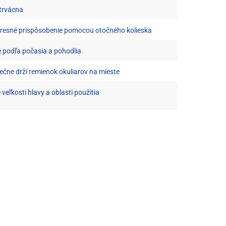
 trvácna
presné prispôsobenie pomocou otočného kolieska
é podľa počasia a pohodlia
ečne drží remienok okuliarov na mieste
veľkosti hlavy a oblasti použitia