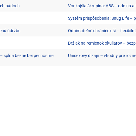
mých pádoch
Vonkajšia škrupina: ABS – odolná a
Systém prispôsobenia: Snug Life – 
uchú údržbu
Odnímateľné chrániče uší – flexibiln
Držiak na remienok okuliarov – bezp
 – spĺňa bežné bezpečnostné
Unisexový dizajn – vhodný pre rôzne 