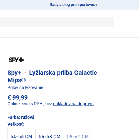
Rady a blog pre športovcov
Spy+
·
Lyžiarska prilba Galactic
Mips®
Prilby na lyžovanie
€ 99,99
Online cena s DPH
, bez
nákladov na dopravu
Farba:
ružová
Veľkosť:
54-56 CM
56-58 CM
59-61 CM