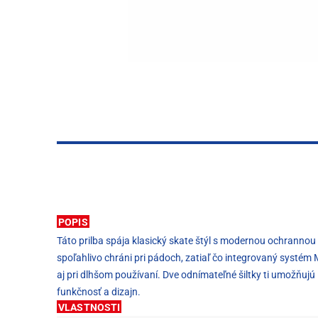
POPIS
Táto prilba spája klasický skate štýl s modernou ochrannou t
spoľahlivo chráni pri pádoch, zatiaľ čo integrovaný systé
aj pri dlhšom používaní. Dve odnímateľné šiltky ti umožňujú
funkčnosť a dizajn.
VLASTNOSTI