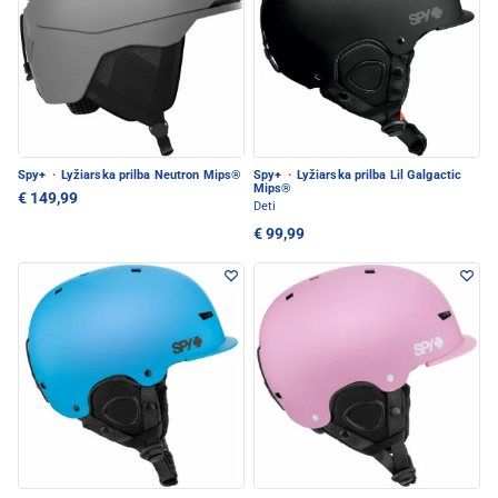
Spy+
·
Lyžiarska prilba Neutron Mips®
Spy+
·
Lyžiarska prilba Lil Galgactic
Mips®
€ 149,99
Deti
€ 99,99