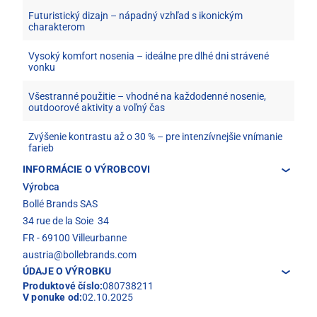
Futuristický dizajn – nápadný vzhľad s ikonickým
charakterom
Vysoký komfort nosenia – ideálne pre dlhé dni strávené
vonku
Všestranné použitie – vhodné na každodenné nosenie,
outdoorové aktivity a voľný čas
Zvýšenie kontrastu až o 30 % – pre intenzívnejšie vnímanie
farieb
INFORMÁCIE O VÝROBCOVI
Výrobca
Bollé Brands SAS
34 rue de la Soie 34
FR - 69100 Villeurbanne
austria@bollebrands.com
ÚDAJE O VÝROBKU
Produktové číslo:
080738211
V ponuke od:
02.10.2025