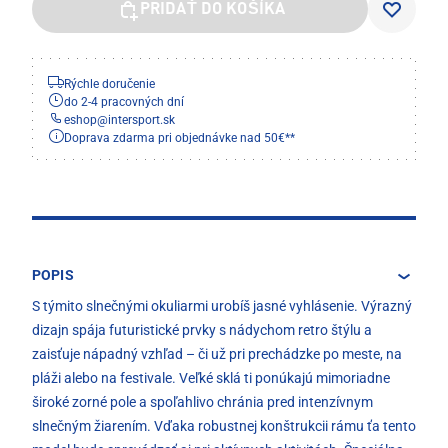
PRIDAŤ DO KOŠÍKA
Rýchle doručenie
do 2-4 pracovných dní
eshop
@
intersport.sk
Doprava zdarma pri objednávke nad 50€**
POPIS
S týmito slnečnými okuliarmi urobíš jasné vyhlásenie. Výrazný
dizajn spája futuristické prvky s nádychom retro štýlu a
zaisťuje nápadný vzhľad – či už pri prechádzke po meste, na
pláži alebo na festivale. Veľké sklá ti ponúkajú mimoriadne
široké zorné pole a spoľahlivo chránia pred intenzívnym
slnečným žiarením. Vďaka robustnej konštrukcii rámu ťa tento