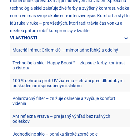
model bude sprevádzať aj pri aktívnych aktivitách. Špeciálna
technológia skiel zaisťuje živé farby a zvýšený kontrast, vďaka
čomu vnímaš svoje okolie ešte intenzívnejšie. Komfort a štýl tu
idú ruka v ruke – pre všetkých, ktorí radi trávia čas vonku a
nechcú pritom robiť kompromisy v kvalite.
VLASTNOSTI
Materiál rámu: Grilamid® – mimoriadne ľahký a odolný
Technológia skiel: Happy Boost™ – zlepšuje farby, kontrast
a čistotu
100 % ochrana proti UV žiareniu – chráni pred dlhodobými
poškodeniami spôsobenými slnkom
Polarizačný filter – znižuje oslnenie a zvyšuje komfort
videnia
Antireflexná vrstva – pre jasný výhľad bez rušivých
odleskov
Jednodielne sklo – ponúka široké zorné pole