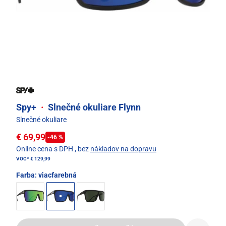
Spy+
·
Slnečné okuliare Flynn
Slnečné okuliare
€ 69,99
-46 %
Online cena s DPH
, bez
nákladov na dopravu
VOC*
€ 129,99
Farba:
viacfarebná