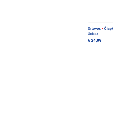
Ortovox
·
Čiapk
Unisex
€ 34,99