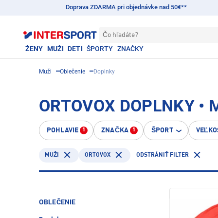
Doprava ZDARMA pri objednávke nad 50€**
Čo hľadáte?
ŽENY
MUŽI
DETI
ŠPORTY
ZNAČKY
Muži
Oblečenie
Doplnky
ORTOVOX DOPLNKY • 
POHLAVIE
ZNAČKA
ŠPORT
VEĽKO
1
1
ORTOVOX
MUŽI
ODSTRÁNIŤ FILTER
OBLEČENIE