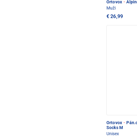
Ortovox
·
Alpin
Muži
€ 26,99
Ortovox
·
Pán.o
Socks M
Unisex