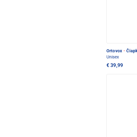
Ortovox
·
Čiapk
Unisex
€ 39,99