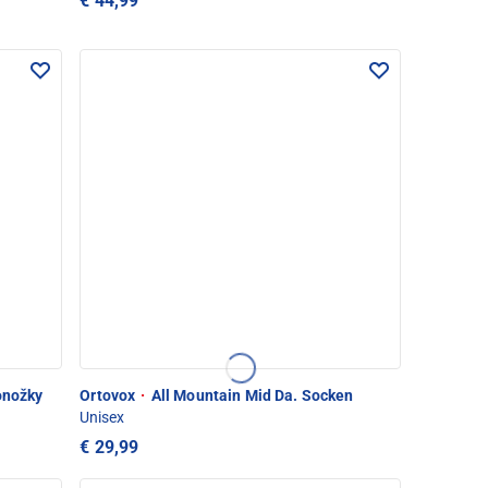
€ 44,99
onožky
Ortovox
·
All Mountain Mid Da. Socken
Unisex
€ 29,99