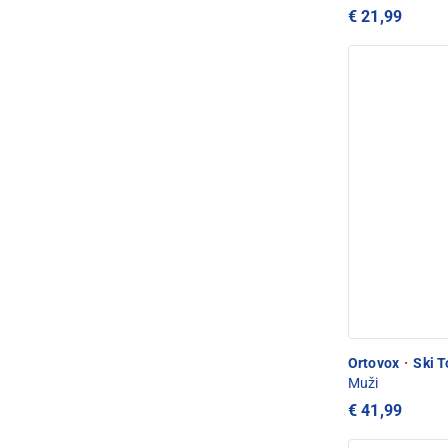
€ 21,99
Ortovox
·
Ski T
Muži
€ 41,99