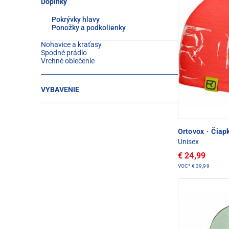
Doplnky
Pokrývky hlavy
Ponožky a podkolienky
Nohavice a kraťasy
Spodné prádlo
Vrchné oblečenie
VYBAVENIE
Ortovox
·
Čiapk
Unisex
€ 24,99
VOC*
€ 39,99