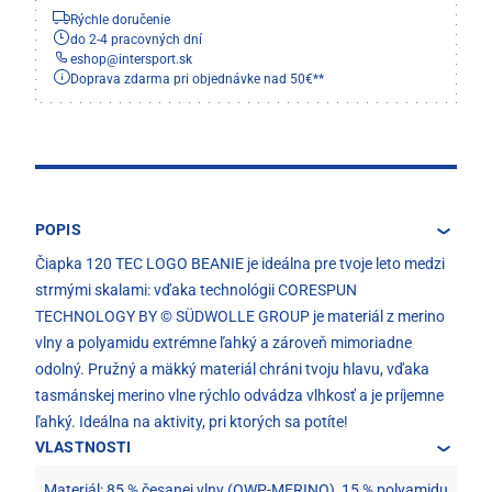
Rýchle doručenie
do 2-4 pracovných dní
eshop
@
intersport.sk
Doprava zdarma pri objednávke nad 50€**
POPIS
Čiapka 120 TEC LOGO BEANIE je ideálna pre tvoje leto medzi
strmými skalami: vďaka technológii CORESPUN
TECHNOLOGY BY © SÜDWOLLE GROUP je materiál z merino
vlny a polyamidu extrémne ľahký a zároveň mimoriadne
odolný. Pružný a mäkký materiál chráni tvoju hlavu, vďaka
tasmánskej merino vlne rýchlo odvádza vlhkosť a je príjemne
ľahký. Ideálna na aktivity, pri ktorých sa potíte!
VLASTNOSTI
Materiál: 85 % česanej vlny (OWP-MERINO), 15 % polyamidu