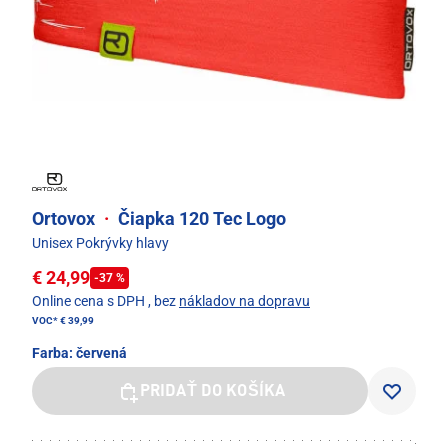
Ortovox
·
Čiapka 120 Tec Logo
Unisex Pokrývky hlavy
€ 24,99
-37 %
Online cena s DPH
, bez
nákladov na dopravu
VOC*
€ 39,99
Farba:
červená
PRIDAŤ DO KOŠÍKA