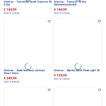
Ortovox
·
Turistický batoh Traverse 28
Ortovox
·
Traverse 30 Dry
S Dry
Skitourenrucksack
€ 144,99
€ 144,99
VOC*
€ 219,99
VOC*
€ 219,99
Ortovox
·
Sada lavínovej výstroje
Ortovox
·
Alpský batoh Peak Light 32
Diract Voice
€ 129,99
€ 349,99
VOC*
€ 199,99
VOC*
€ 399,99