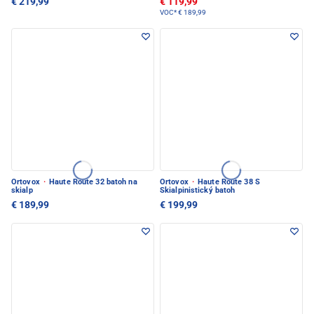
€ 219,99
€ 119,99
VOC*
€ 189,99
Ortovox
·
Haute Route 32 batoh na
Ortovox
·
Haute Route 38 S
skialp
Skialpinistický batoh
€ 189,99
€ 199,99