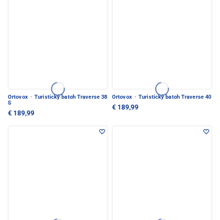
Ortovox
·
Turistický batoh Traverse 38
Ortovox
·
Turistický batoh Traverse 40
S
€ 189,99
€ 189,99