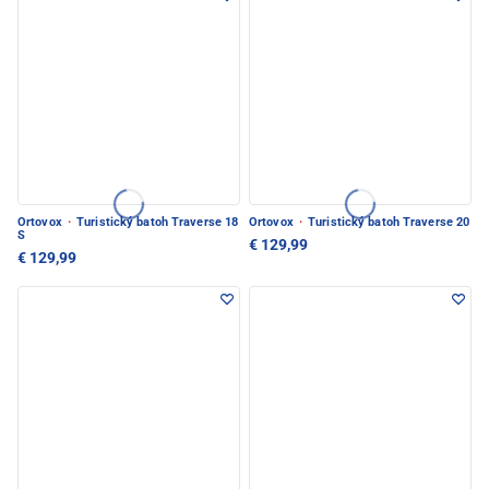
Ortovox
·
Turistický batoh Traverse 18
Ortovox
·
Turistický batoh Traverse 20
S
€ 129,99
€ 129,99