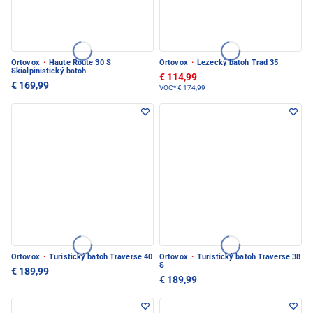
Ortovox
·
Haute Route 30 S
Ortovox
·
Lezecký batoh Trad 35
Skialpinistický batoh
€ 114,99
€ 169,99
VOC*
€ 174,99
Ortovox
·
Turistický batoh Traverse 40
Ortovox
·
Turistický batoh Traverse 38
S
€ 189,99
€ 189,99