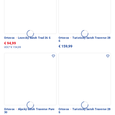
Ortovox
·
Lezecký batoh Trad 26 S
Ortovox
·
Turistický batoh Traverse 28
S
€ 94,99
€ 159,99
VOC*
€ 154,99
Ortovox
·
Alpský batoh Traverse Pure
Ortovox
·
Turistický batoh Traverse 28
30
S