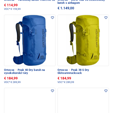
batoh s airbagom
€ 114,99
€ 1.149,00
VOC*
€ 159,99
Ortovox
·
Peak 40 Dry batoh na
Ortovox
·
Peak 38 S Dry
vysokohorské túry
Skitourenrucksack
€ 184,99
€ 184,99
VOC*
€ 289,99
VOC*
€ 289,99