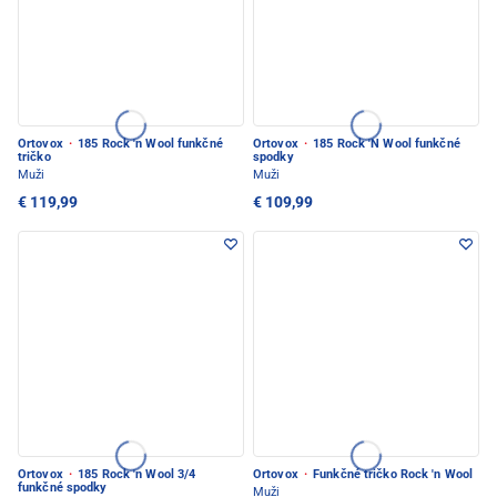
Ortovox
·
185 Rock 'n Wool funkčné
Ortovox
·
185 Rock 'N Wool funkčné
tričko
spodky
Muži
Muži
€ 119,99
€ 109,99
Ortovox
·
185 Rock 'n Wool 3/4
Ortovox
·
Funkčné tričko Rock 'n Wool
funkčné spodky
Muži