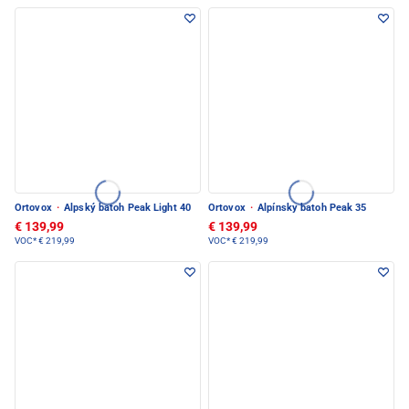
Ortovox
·
Alpský batoh Peak Light 40
Ortovox
·
Alpínsky batoh Peak 35
€ 139,99
€ 139,99
VOC*
€ 219,99
VOC*
€ 219,99