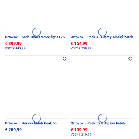
Ortovox
·
Sada Diract Voice light LVS
Ortovox
·
Peak 45 Safety Alpský batoh
€ 399,99
€ 154,99
VOC*
€ 449,99
VOC*
€ 239,99
Ortovox
·
Horský batoh Peak 55
Ortovox
·
Peak 32 S Alpský batoh
€ 259,99
€ 139,99
VOC*
€ 219,99