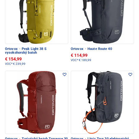
Ortovox
·
Peak Light 38 S
Ortovox
·
Haute Route 40
vysokohorský batoh
€ 114,99
€ 154,99
VOC*
€ 189,99
VOC*
€ 239,99
Ortovox
·
Turistický batoh Traverse 30
Ortovox
·
Litric Tour 30 elektronický