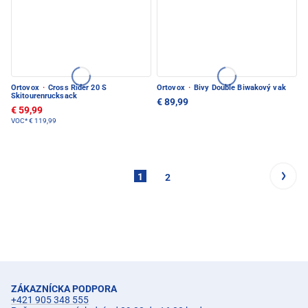
Ortovox
·
Cross Rider 20 S
Ortovox
·
Bivy Double Biwakový vak
Skitourenrucksack
€ 89,99
€ 59,99
VOC*
€ 119,99
1
2
ZÁKAZNÍCKA PODPORA
+421 905 348 555