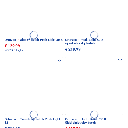
Ortovox
·
Alpský batoh Peak Light 30 S
Ortovox
·
Peak Light 30 S
vysokohorský batoh
€ 129,99
€ 219,99
VOC*
€ 199,99
Ortovox
·
Turistický batoh Peak Light
Ortovox
·
Haute Route 30 S
32
Skialpinistický batoh