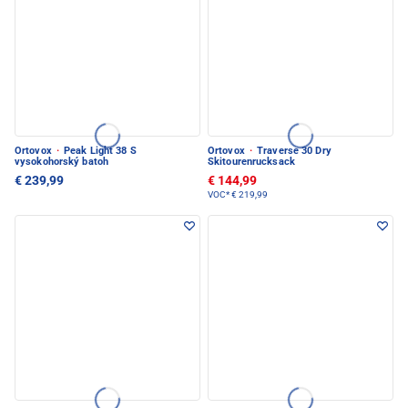
Ortovox
·
Peak Light 38 S
Ortovox
·
Traverse 30 Dry
vysokohorský batoh
Skitourenrucksack
€ 239,99
€ 144,99
VOC*
€ 219,99