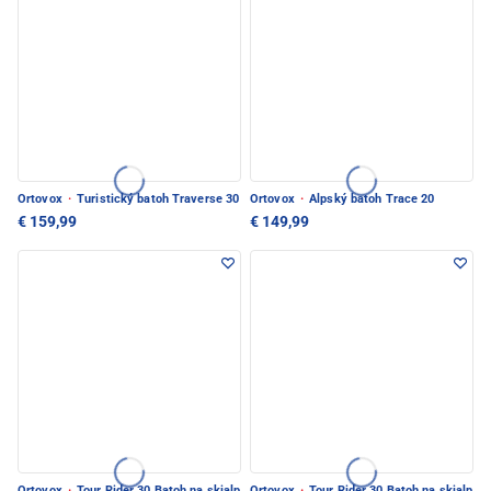
Ortovox
·
Turistický batoh Traverse 30
Ortovox
·
Alpský batoh Trace 20
€ 159,99
€ 149,99
Ortovox
·
Tour Rider 30 Batoh na skialp
Ortovox
·
Tour Rider 30 Batoh na skialp