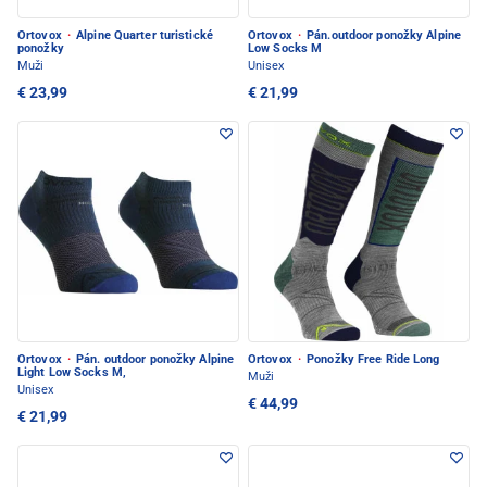
Ortovox
·
Alpine Quarter turistické
Ortovox
·
Pán.outdoor ponožky Alpine
ponožky
Low Socks M
Muži
Unisex
€ 23,99
€ 21,99
Ortovox
·
Pán. outdoor ponožky Alpine
Ortovox
·
Ponožky Free Ride Long
Light Low Socks M,
Muži
Unisex
€ 44,99
€ 21,99