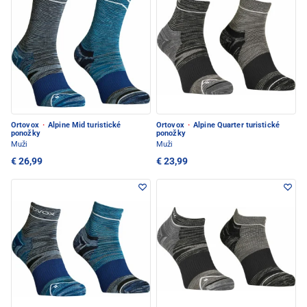
Ortovox
·
Alpine Mid turistické
Ortovox
·
Alpine Quarter turistické
ponožky
ponožky
Muži
Muži
€ 26,99
€ 23,99