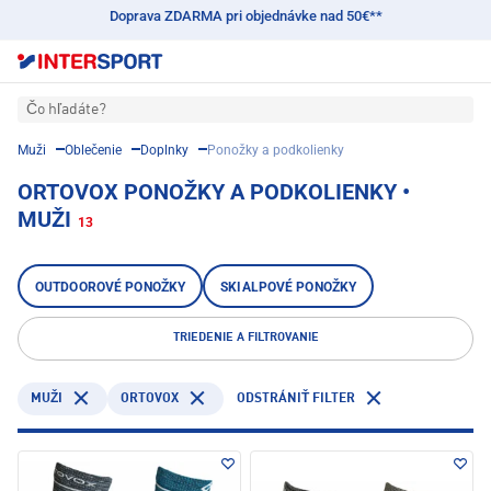
Doprava ZDARMA pri objednávke nad 50€**
Čo hľadáte?
Muži
Oblečenie
Doplnky
Ponožky a podkolienky
ORTOVOX PONOŽKY A PODKOLIENKY •
MUŽI
13
OUTDOOROVÉ PONOŽKY
SKIALPOVÉ PONOŽKY
TRIEDENIE A FILTROVANIE
ORTOVOX
MUŽI
ODSTRÁNIŤ FILTER