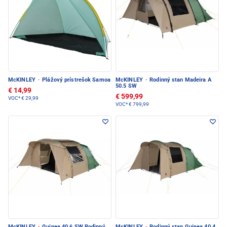
McKINLEY
·
Plážový prístrešok Samoa
McKINLEY
·
Rodinný stan Madeira A
50.5 SW
€ 14,99
€ 599,99
VOC*
€ 29,99
VOC*
€ 799,99
McKINLEY
·
Guinea 40.6 SW Rodinný
McKINLEY
·
Rodinný stan Guinea 40.4