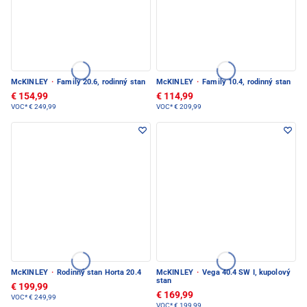
McKINLEY
·
Family 20.6, rodinný stan
McKINLEY
·
Family 10.4, rodinný stan
€ 154,99
€ 114,99
VOC*
€ 249,99
VOC*
€ 209,99
McKINLEY
·
Rodinný stan Horta 20.4
McKINLEY
·
Vega 40.4 SW I, kupolový
stan
€ 199,99
€ 169,99
VOC*
€ 249,99
VOC*
€ 199,99