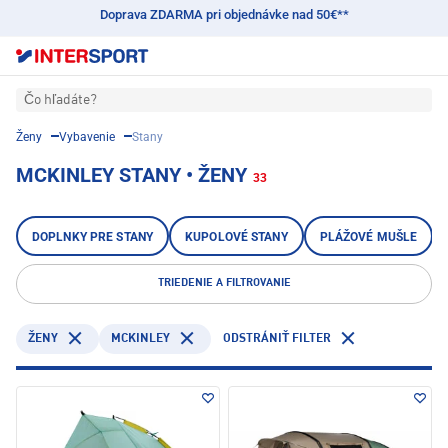
Doprava ZDARMA pri objednávke nad 50€**
Čo hľadáte?
Ženy
Vybavenie
Stany
MCKINLEY STANY • ŽENY
33
DOPLNKY PRE STANY
KUPOLOVÉ STANY
PLÁŽOVÉ MUŠLE
TRIEDENIE A FILTROVANIE
MCKINLEY
ŽENY
ODSTRÁNIŤ FILTER