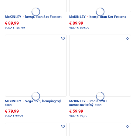
McKINLEY
·
kemp. stan Set Festent
McKINLEY
·
kemp. stan Set Festent
€ 89,99
€ 89,99
VOC*
€ 109,99
VOC*
€ 109,99
McKINLEY
·
Vega 15.3, kempingový
McKINLEY
·
Imola 220 I
stan
samostaviteľný stan
€ 79,99
€ 59,99
VOC*
€ 99,99
VOC*
€ 79,99