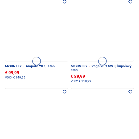
McKINLEY
·
Ampato 20.1, stan
McKINLEY
·
Vega 20.3 SW I, kupolový
stan
€ 99,99
€ 89,99
VOC*
€ 149,99
VOC*
€ 119,99