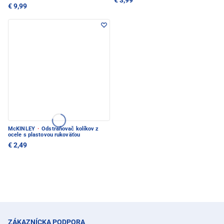
€ 3,99
€ 9,99
McKINLEY
·
Odstraňovač kolíkov z
ocele s plastovou rukoväťou
€ 2,49
ZÁKAZNÍCKA PODPORA