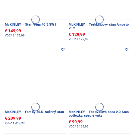
McKINLEY
·
Stan Vega 40.3 SW I
McKINLEY
·
Trekkingový stan Ampato
20.2
€ 149,99
€ 129,99
VOC*
€ 179,99
VOC*
€ 179,99
McKINLEY
·
Family 40.5, rodinný stan
McKINLEY
·
Festivalová sada 2.0 Stan,
podložky, spacie vaky
€ 209,99
€ 99,99
VOC*
€ 349,99
VOC*
€ 129,99