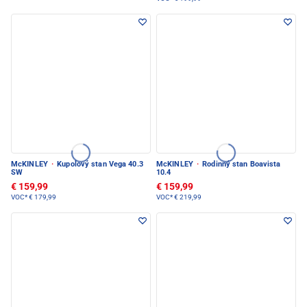
McKINLEY
·
Kupolový stan Vega 40.3
McKINLEY
·
Rodinný stan Boavista
SW
10.4
€ 159,99
€ 159,99
VOC*
€ 179,99
VOC*
€ 219,99