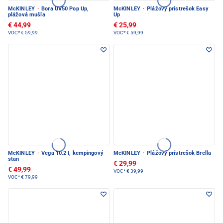
McKINLEY
·
Bora UV50 Pop Up,
McKINLEY
·
Plážový prístrešok Easy
plážová mušľa
Up
€ 44,99
€ 25,99
VOC*
€ 59,99
VOC*
€ 59,99
McKINLEY
·
Vega 10.2 I, kempingový
McKINLEY
·
Plážový prístrešok Brella
stan
€ 29,99
€ 49,99
VOC*
€ 39,99
VOC*
€ 79,99