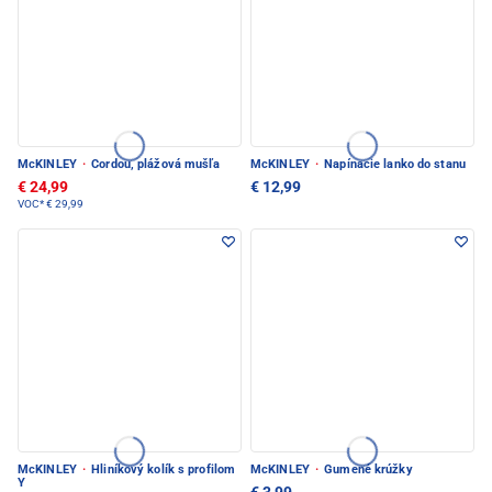
McKINLEY
·
Cordou, plážová mušľa
McKINLEY
·
Napínacie lanko do stanu
€ 24,99
€ 12,99
VOC*
€ 29,99
McKINLEY
·
Hliníkový kolík s profilom
McKINLEY
·
Gumené krúžky
Y