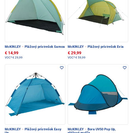
McKINLEY
·
Plážový prístrešok Samoa
McKINLEY
·
Plážový prístrešok Evia
€ 14,99
€ 29,99
VOC*
€ 29,99
VOC*
€ 59,99
McKINLEY
·
Plážový prístrešok Easy
McKINLEY
·
Bora UV50 Pop Up,
Up
plážová mušľa