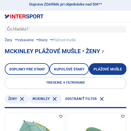
Doprava ZDARMA pri objednávke nad 50€**
Čo hľadáte?
Ženy
Vybavenie
Stany
Plážové mušle
MCKINLEY PLÁŽOVÉ MUŠLE • ŽENY
7
DOPLNKY PRE STANY
KUPOLOVÉ STANY
PLÁŽOVÉ MUŠLE
TRIEDENIE A FILTROVANIE
MCKINLEY
ŽENY
ODSTRÁNIŤ FILTER