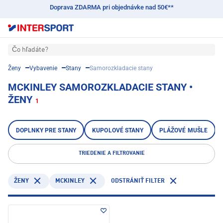
Doprava ZDARMA pri objednávke nad 50€**
Čo hľadáte?
Ženy
Vybavenie
Stany
Samorozkladacie stany
MCKINLEY SAMOROZKLADACIE STANY •
ŽENY
1
DOPLNKY PRE STANY
KUPOLOVÉ STANY
PLÁŽOVÉ MUŠLE
TRIEDENIE A FILTROVANIE
MCKINLEY
ŽENY
ODSTRÁNIŤ FILTER