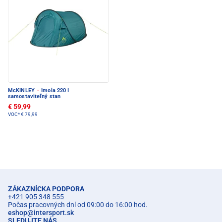
McKINLEY
·
Imola 220 I
samostaviteľný stan
€ 59,99
VOC*
€ 79,99
ZÁKAZNÍCKA PODPORA
+421 905 348 555
Počas pracovných dní od 09:00 do 16:00 hod.
eshop
@
intersport.sk
SLEDUJTE NÁS