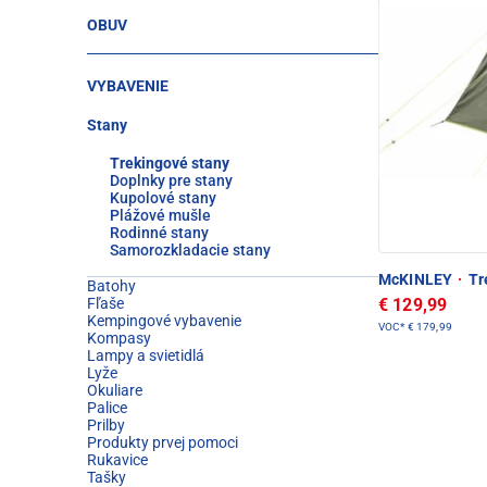
OBUV
VYBAVENIE
Stany
Trekingové stany
Doplnky pre stany
Kupolové stany
Plážové mušle
Rodinné stany
Samorozkladacie stany
McKINLEY
·
Tr
Batohy
€ 129,99
Fľaše
Kempingové vybavenie
VOC*
€ 179,99
Kompasy
Lampy a svietidlá
Lyže
Okuliare
Palice
Prilby
Produkty prvej pomoci
Rukavice
Tašky