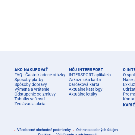
AKO NAKUPOVAŤ
MÔJ INTERSPORT
O IN
FAQ - Často kladené otázky
INTERSPORT aplikácia
O spol
Spôsoby platby
Zákaznícka karta
Naše 
Spôsoby dopravy
Darčeková karta
Exkluz
Výmena a vrátenie
Aktuálne katalógy
Udrža
Odstupenie od zmluvy
Aktuálne letáky
Pre m
Tabuľky veľkostí
Konta
Zvolávacia akcia
KARI
Všeobecné obchodné podmienky
Ochrana osobných údajov
Cookies
Vyhlásenie o prístupnosti