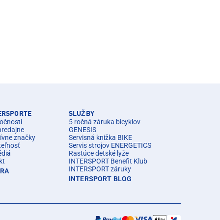
TERSPORTE
SLUŽBY
očnosti
5 ročná záruka bicyklov
predajne
GENESIS
ívne značky
Servisná knižka BIKE
teľnosť
Servis strojov ENERGETICS
édiá
Rastúce detské lyže
kt
INTERSPORT Benefit Klub
INTERSPORT záruky
ÉRA
INTERSPORT BLOG