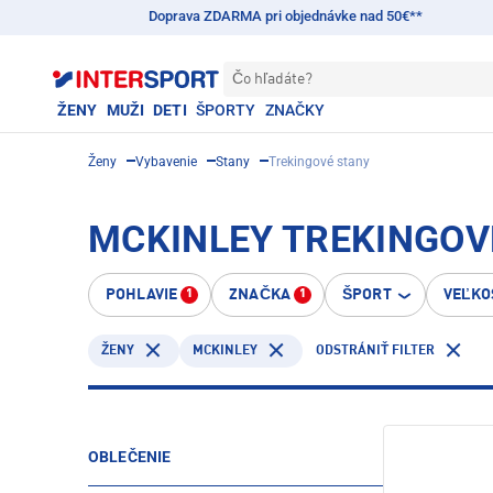
Doprava ZDARMA pri objednávke nad 50€**
Čo hľadáte?
ŽENY
MUŽI
DETI
ŠPORTY
ZNAČKY
Ženy
Vybavenie
Stany
Trekingové stany
MCKINLEY TREKINGOVÉ
POHLAVIE
ZNAČKA
ŠPORT
VEĽKO
1
1
MCKINLEY
ŽENY
ODSTRÁNIŤ FILTER
OBLEČENIE