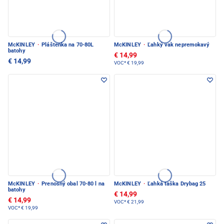
McKINLEY
·
Pláštenka na 70-80L
McKINLEY
·
Ľahký vak nepremokavý
batohy
€ 14,99
€ 14,99
VOC*
€ 19,99
McKINLEY
·
Prenosný obal 70-80 l na
McKINLEY
·
Ľahká taška Drybag 25
batohy
€ 14,99
€ 14,99
VOC*
€ 21,99
VOC*
€ 19,99