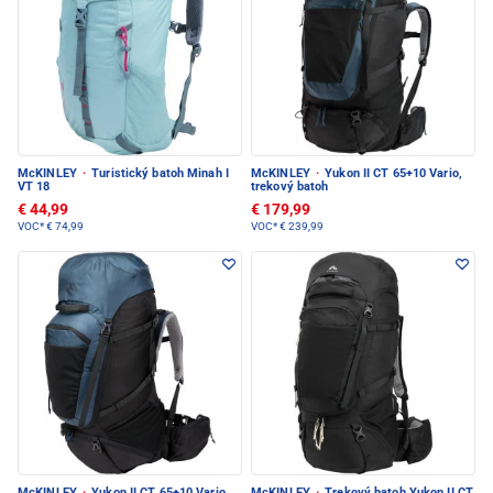
McKINLEY
·
Turistický batoh Minah I
McKINLEY
·
Yukon II CT 65+10 Vario,
VT 18
trekový batoh
€ 44,99
€ 179,99
VOC*
€ 74,99
VOC*
€ 239,99
McKINLEY
·
Yukon II CT 65+10 Vario,
McKINLEY
·
Trekový batoh Yukon II CT