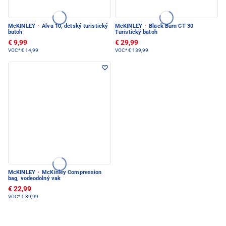
McKINLEY
·
Alva 10, detský turistický
McKINLEY
·
Black Burn CT 30
batoh
Turistický batoh
€ 9,99
€ 29,99
VOC*
€ 14,99
VOC*
€ 139,99
McKINLEY
·
McKinley Compression
bag, vodeodolný vak
€ 22,99
VOC*
€ 39,99