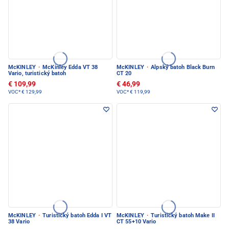
McKINLEY
·
McKinley Edda VT 38
McKINLEY
·
Alpský batoh Black Burn
Vario, turistický batoh
CT 20
€ 109,99
€ 46,99
VOC*
€ 129,99
VOC*
€ 119,99
McKINLEY
·
Turistický batoh Edda I VT
McKINLEY
·
Turistický batoh Make II
38 Vario
CT 55+10 Vario