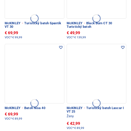
McKINLEY
·
Turistický batoh Spantik
McKINLEY
·
Black Burn CT 30
VT 30
Turistický batoh
€ 69,99
€ 49,99
VOC*
€ 99,99
VOC*
€ 139,99
McKINLEY
·
Batoh Nisa 40
McKINLEY
·
Turistický batoh Lascar I
VT 25
€ 69,99
Ženy
VOC*
€ 89,99
€ 42,99
VOC*
€ 89,99