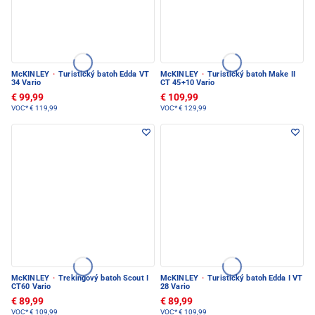
McKINLEY
·
Turistický batoh Edda VT
McKINLEY
·
Turistický batoh Make II
34 Vario
CT 45+10 Vario
€ 99,99
€ 109,99
VOC*
€ 119,99
VOC*
€ 129,99
McKINLEY
·
Trekingový batoh Scout I
McKINLEY
·
Turistický batoh Edda I VT
CT60 Vario
28 Vario
€ 89,99
€ 89,99
VOC*
€ 109,99
VOC*
€ 109,99