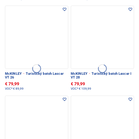
McKINLEY
·
Turistický batoh Lascar
McKINLEY
·
Turistický batoh Lascar I
VT 26
VT 28
€ 79,99
€ 79,99
VOC*
€ 89,99
VOC*
€ 109,99