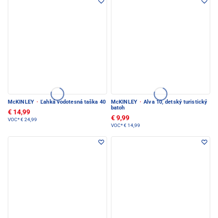
McKINLEY
·
Ľahká vodotesná taška 40
McKINLEY
·
Alva 10, detský turistický
batoh
€ 14,99
€ 9,99
VOC*
€ 24,99
VOC*
€ 14,99