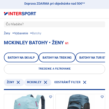
Doprava ZDARMA pri objednávke nad 50€**
Čo hľadáte?
Ženy
Vybavenie
Batohy
MCKINLEY BATOHY • ŽENY
61
BATOHY NA SKIALP
BATOHY NA TREKING
BATOHY NA TURISTI
TRIEDENIE A FILTROVANIE
MCKINLEY
ŽENY
ODSTRÁNIŤ FILTER