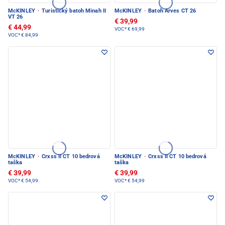
McKINLEY
·
Turistický batoh Minah II
McKINLEY
·
Batoh Arves CT 26
VT 26
€ 39,99
€ 44,99
VOC*
€ 69,99
VOC*
€ 84,99
McKINLEY
·
Crxss II CT 10 bedrová
McKINLEY
·
Crxss II CT 10 bedrová
taška
taška
€ 39,99
€ 39,99
VOC*
€ 54,99
VOC*
€ 54,99