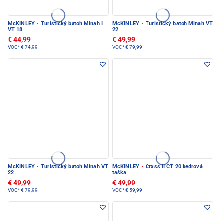
McKINLEY
·
Turistický batoh Minah I
McKINLEY
·
Turistický batoh Minah VT
VT 18
22
€ 44,99
€ 49,99
VOC*
€ 74,99
VOC*
€ 79,99
McKINLEY
·
Turistický batoh Minah VT
McKINLEY
·
Crxss II CT 20 bedrová
22
taška
€ 49,99
€ 49,99
VOC*
€ 79,99
VOC*
€ 59,99