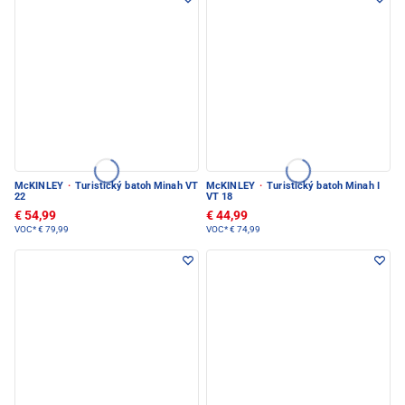
McKINLEY
·
Turistický batoh Minah VT
McKINLEY
·
Turistický batoh Minah I
22
VT 18
€ 54,99
€ 44,99
VOC*
€ 79,99
VOC*
€ 74,99