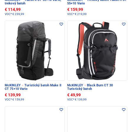
trekový batoh
55+10 Vario
€ 114,99
€ 159,99
VOC*
€ 239,99
VOC*
€ 219,99
McKINLEY
·
Turistický batoh Make II
McKINLEY
·
Black Burn CT 30
CT 75+10 Vario
Turistický batoh
€ 139,99
€ 49,99
VOC*
€ 159,99
VOC*
€ 139,99