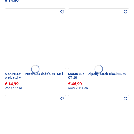
€ 14,99
McKINLEY
·
Puzdro do dažďa 40–60 l
McKINLEY
·
Alpský batoh Black Burn
pre batohy
CT 20
€ 14,99
€ 46,99
VOC*
€ 19,99
VOC*
€ 119,99