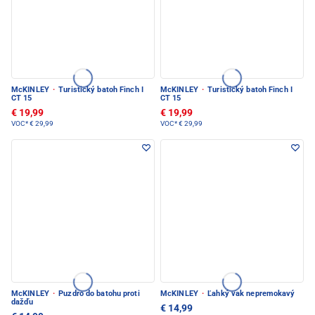
McKINLEY
·
Turistický batoh Finch I
McKINLEY
·
Turistický batoh Finch I
CT 15
CT 15
€ 19,99
€ 19,99
VOC*
€ 29,99
VOC*
€ 29,99
McKINLEY
·
Puzdro do batohu proti
McKINLEY
·
Ľahký vak nepremokavý
dažďu
€ 14,99