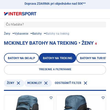
Doprava ZDARMA pri objednávke nad 50€**
Čo hľadáte?
Ženy
Vybavenie
Batohy
Batohy na treking
MCKINLEY BATOHY NA TREKING • ŽENY
4
BATOHY NA SKIALP
BATOHY NA TREKING
BATOHY NA TURISTI
TRIEDENIE A FILTROVANIE
MCKINLEY
ŽENY
ODSTRÁNIŤ FILTER