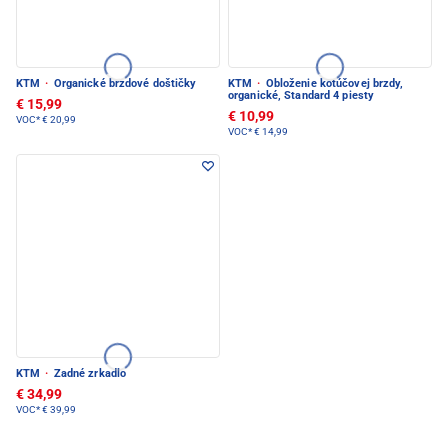
KTM
·
Organické brzdové doštičky
KTM
·
Obloženie kotúčovej brzdy,
organické, Standard 4 piesty
€ 15,99
€ 10,99
VOC*
€ 20,99
VOC*
€ 14,99
KTM
·
Zadné zrkadlo
€ 34,99
VOC*
€ 39,99