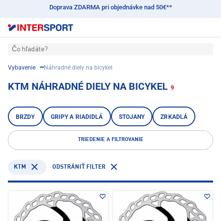
Doprava ZDARMA pri objednávke nad 50€**
Čo hľadáte?
Vybavenie
Náhradné diely na bicykel
KTM NÁHRADNÉ DIELY NA BICYKEL
9
BRZDY
GRIPY A RIADIDLÁ
STOJANY
ZRKADLÁ
TRIEDENIE A FILTROVANIE
KTM
ODSTRÁNIŤ FILTER