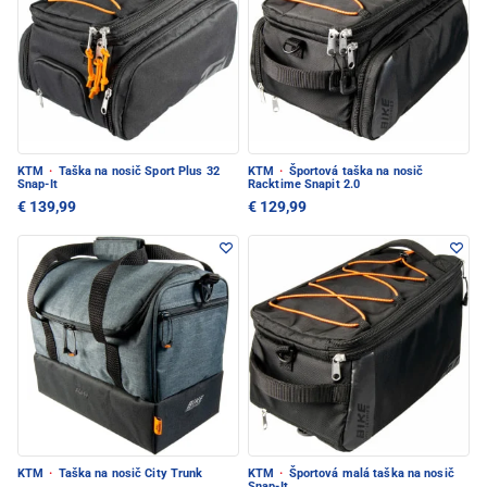
KTM
·
Taška na nosič Sport Plus 32
KTM
·
Športová taška na nosič
Snap-It
Racktime Snapit 2.0
€ 139,99
€ 129,99
KTM
·
Taška na nosič City Trunk
KTM
·
Športová malá taška na nosič
Snap-It