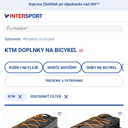
Doprava ZDARMA pri objednávke nad 50€**
Čo hľadáte?
Vybavenie
Doplnky na bicykel
KTM DOPLNKY NA BICYKEL
12
KOŠÍKY NA FĽAŠE
NOSIČE BATOŽINY
TAŠKY NA BICYKEL
TRIEDENIE A FILTROVANIE
KTM
ODSTRÁNIŤ FILTER