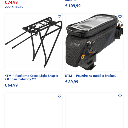
€ 74,99
€ 109,99
VOC*
€ 109,99
KTM
·
Racktime Cross Light Snap-It
KTM
·
Pouzdro na mobil s brašnou
2.0 nosič batožiny 28"
€ 39,99
€ 64,99