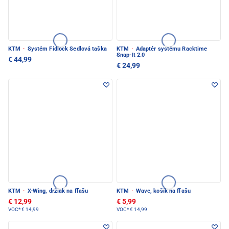
KTM
·
Systém Fidlock Sedlová taška
KTM
·
Adaptér systému Racktime
Snap-It 2.0
€ 44,99
€ 24,99
KTM
·
X-Wing, držiak na fľašu
KTM
·
Wave, košík na fľašu
€ 12,99
€ 5,99
VOC*
€ 14,99
VOC*
€ 14,99