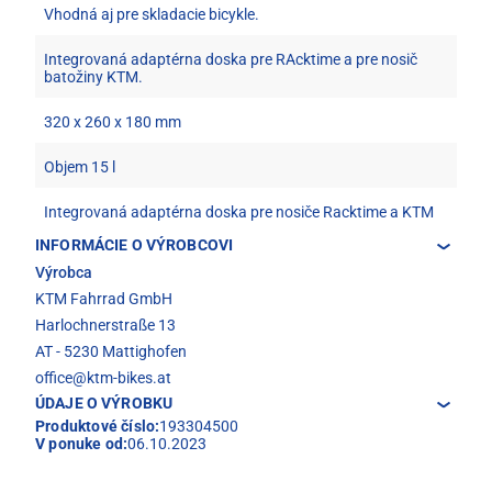
Vhodná aj pre skladacie bicykle.
Integrovaná adaptérna doska pre RAcktime a pre nosič
batožiny KTM.
320 x 260 x 180 mm
Objem 15 l
Integrovaná adaptérna doska pre nosiče Racktime a KTM
INFORMÁCIE O VÝROBCOVI
Výrobca
KTM Fahrrad GmbH
Harlochnerstraße 13
AT - 5230 Mattighofen
office@ktm-bikes.at
ÚDAJE O VÝROBKU
Produktové číslo:
193304500
V ponuke od:
06.10.2023