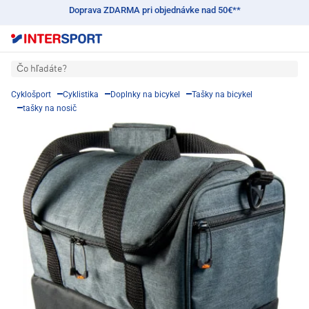
Doprava ZDARMA pri objednávke nad 50€**
Čo hľadáte?
Cyklošport
Cyklistika
Doplnky na bicykel
Tašky na bicykel
tašky na nosič