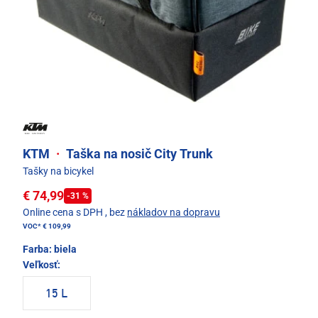
KTM
·
Taška na nosič City Trunk
Tašky na bicykel
€ 74,99
-31 %
Online cena s DPH
, bez
nákladov na dopravu
VOC*
€ 109,99
Farba:
biela
Veľkosť:
15 L