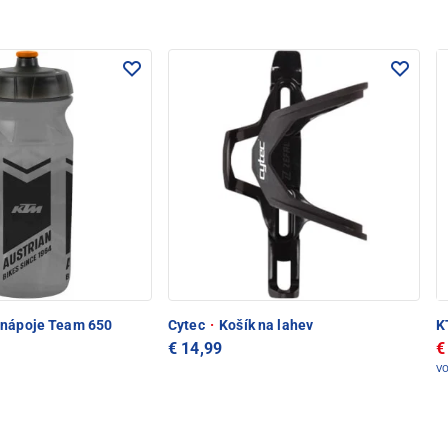
 nápoje Team 650
Cytec
·
Košík na lahev
K
€ 14,99
€
V