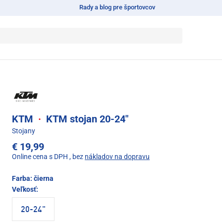
Rady a blog pre športovcov
KTM
·
KTM stojan 20-24"
Stojany
€ 19,99
Online cena s DPH
, bez
nákladov na dopravu
Farba:
čierna
Veľkosť:
20-24"