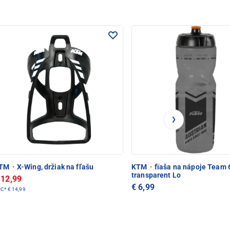
TM
·
X-Wing, držiak na fľašu
KTM
·
fïaša na nápoje Team 
transparent Lo
 12,99
€ 6,99
OC*
€ 14,99