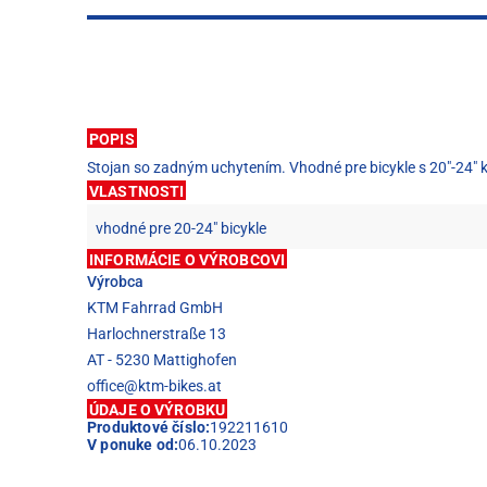
POPIS
Stojan so zadným uchytením. Vhodné pre bicykle s 20"-24" 
VLASTNOSTI
vhodné pre 20-24" bicykle
INFORMÁCIE O VÝROBCOVI
Výrobca
KTM Fahrrad GmbH
Harlochnerstraße 13
AT - 5230 Mattighofen
office@ktm-bikes.at
ÚDAJE O VÝROBKU
Produktové číslo:
192211610
V ponuke od:
06.10.2023