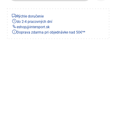
Rýchle doručenie
do 2-4 pracovných dní
eshop
@
intersport.sk
Doprava zdarma pri objednávke nad 50€**