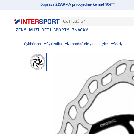
Doprava ZDARMA pri objednávke nad 50€**
Čo hľadáte?
ŽENY
MUŽI
DETI
ŠPORTY
ZNAČKY
Cyklošport
Cyklistika
Náhradné diely na bicykel
Brzdy