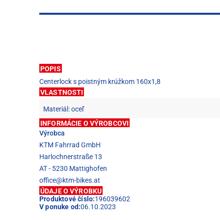
POPIS
Centerlock s poistným krúžkom 160x1,8
VLASTNOSTI
Materiál: oceľ
INFORMÁCIE O VÝROBCOVI
Výrobca
KTM Fahrrad GmbH
Harlochnerstraße 13
AT - 5230 Mattighofen
office@ktm-bikes.at
ÚDAJE O VÝROBKU
Produktové číslo:
196039602
V ponuke od:
06.10.2023