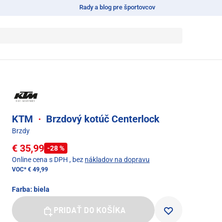
Rady a blog pre športovcov
KTM
·
Brzdový kotúč Centerlock
Brzdy
€ 35,99
-28 %
Online cena s DPH
, bez
nákladov na dopravu
VOC*
€ 49,99
Farba:
biela
PRIDAŤ DO KOŠÍKA