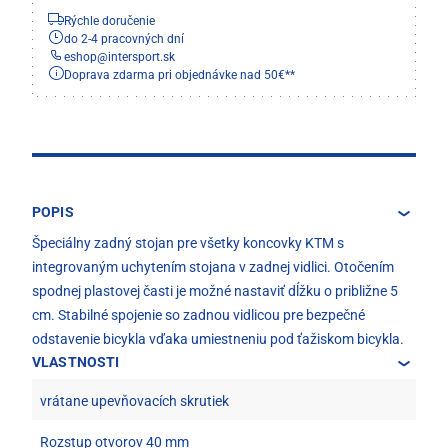
Rýchle doručenie
do 2-4 pracovných dní
eshop
@
intersport.sk
Doprava zdarma pri objednávke nad 50€**
POPIS
Špeciálny zadný stojan pre všetky koncovky KTM s
integrovaným uchytením stojana v zadnej vidlici. Otočením
spodnej plastovej časti je možné nastaviť dĺžku o približne 5
cm. Stabilné spojenie so zadnou vidlicou pre bezpečné
odstavenie bicykla vďaka umiestneniu pod ťažiskom bicykla.
VLASTNOSTI
vrátane upevňovacích skrutiek
Rozstup otvorov 40 mm