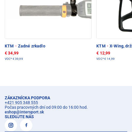
KTM
·
Zadné zrkadlo
KTM
·
X-Wing, drž
€ 34,99
€ 12,99
VOC*
€ 39,99
VOC*
€ 14,99
ZÁKAZNÍCKA PODPORA
+421 905 348 555
Počas pracovných dní od 09:00 do 16:00 hod.
eshop
@
intersport.sk
SLEDUJTE NÁS