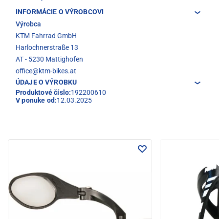
INFORMÁCIE O VÝROBCOVI
Výrobca
KTM Fahrrad GmbH
Harlochnerstraße 13
AT - 5230 Mattighofen
office@ktm-bikes.at
ÚDAJE O VÝROBKU
Produktové číslo:
192200610
V ponuke od:
12.03.2025