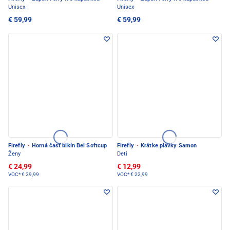
Unisex
Unisex
€ 59,99
€ 59,99
Firefly
·
Horná časť bikín Bel Softcup
Firefly
·
Krátke plavky Samon
Ženy
Deti
€ 24,99
€ 12,99
VOC*
€ 29,99
VOC*
€ 22,99