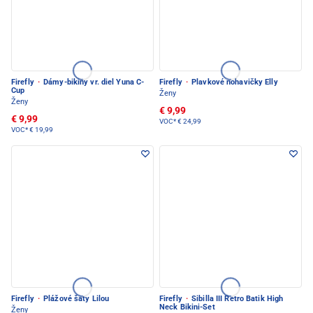
Firefly
·
Dámy-bikiny vr. diel Yuna C-
Firefly
·
Plavkové nohavičky Elly
Cup
Ženy
Ženy
€ 9,99
€ 9,99
VOC*
€ 24,99
VOC*
€ 19,99
Firefly
·
Plážové šaty Lilou
Firefly
·
Sibilla III Retro Batik High
Neck Bikini-Set
Ženy