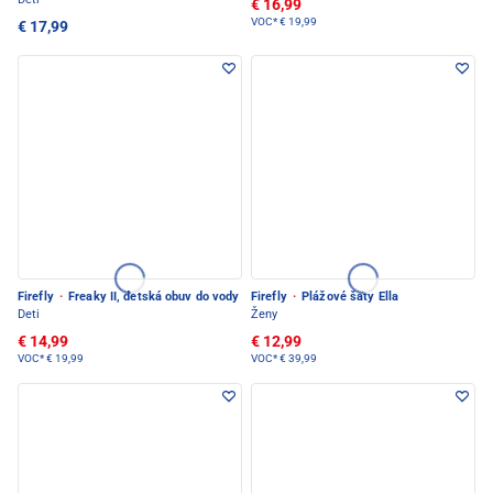
€ 16,99
VOC*
€ 19,99
€ 17,99
Firefly
·
Freaky II, detská obuv do vody
Firefly
·
Plážové šaty Ella
Deti
Ženy
€ 14,99
€ 12,99
VOC*
€ 19,99
VOC*
€ 39,99