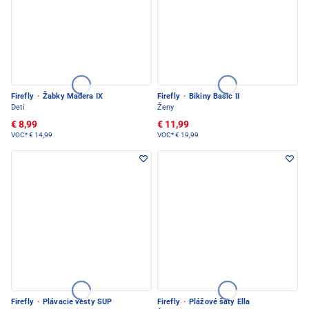
Firefly
·
Žabky Madera IX
Firefly
·
Bikiny Basic II
Deti
Ženy
€ 8,99
€ 11,99
VOC*
€ 14,99
VOC*
€ 19,99
Firefly
·
Plávacie vesty SUP
Firefly
·
Plážové šaty Ella