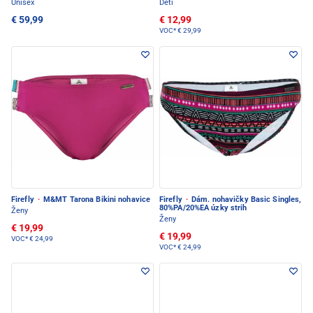
Unisex
Deti
€ 59,99
€ 12,99
VOC*
€ 29,99
Firefly
·
M&MT Tarona Bikini nohavice
Firefly
·
Dám. nohavičky Basic Singles,
80%PA/20%EA úzky strih
Ženy
Ženy
€ 19,99
€ 19,99
VOC*
€ 24,99
VOC*
€ 24,99