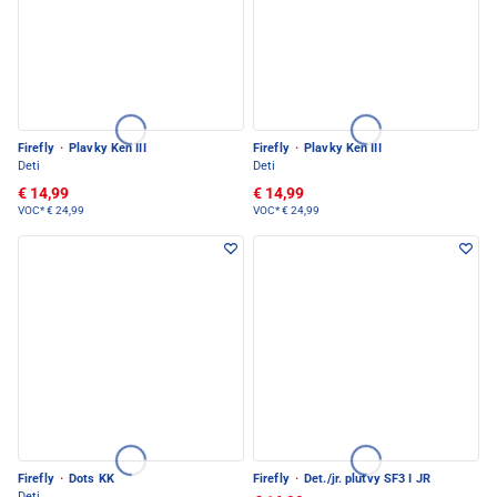
Firefly
·
Plavky Ken III
Firefly
·
Plavky Ken III
Deti
Deti
€ 14,99
€ 14,99
VOC*
€ 24,99
VOC*
€ 24,99
Firefly
·
Dots KK
Firefly
·
Det./jr. plutvy SF3 I JR
Deti