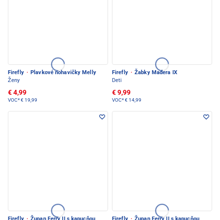
Firefly
·
Plavkové nohavičky Melly
Firefly
·
Žabky Madera IX
Ženy
Deti
€ 4,99
€ 9,99
VOC*
€ 19,99
VOC*
€ 14,99
Firefly
·
Župan Ferry II s kapucňou
Firefly
·
Župan Ferry II s kapucňou