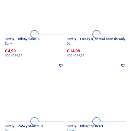
Firefly
·
Bikiny Basic II
Firefly
·
Freaky II, detská obuv do vody
Ženy
Deti
€ 4,99
€ 14,99
VOC*
€ 19,99
VOC*
€ 19,99
Firefly
·
Žabky Madera IX
Firefly
·
Bikini top Beret
Deti
Ženy