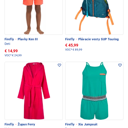
Firefly
·
Plavky Ken III
Firefly
·
Plávacie vesty SUP Touring
Deti
€ 45,99
VOC*
€ 89,99
€ 14,99
VOC*
€ 24,99
Firefly
·
Župan Ferry
Firefly
·
Xia Jumpsuit