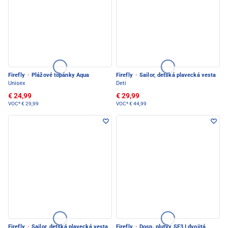
Firefly
·
Plážové topánky Aqua
Firefly
·
Sailor, detská plavecká vesta
Unisex
Deti
€ 24,99
€ 29,99
VOC*
€ 29,99
VOC*
€ 44,99
Firefly
·
Sailor, detská plavecká vesta
Firefly
·
Dosp. plutvy SF3 I dvojitá