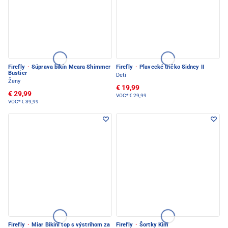
Firefly
·
Súprava bikín Meara Shimmer
Firefly
·
Plavecké tričko Sidney II
Bustier
Deti
Ženy
€ 19,99
€ 29,99
VOC*
€ 29,99
VOC*
€ 39,99
Firefly
·
Miar Bikini top s výstrihom za
Firefly
·
Šortky Kim