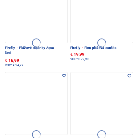
Firefly
·
Plážové topánky Aqua
Firefly
·
Finn plážová osuška
Deti
€ 19,99
VOC*
€ 29,99
€ 16,99
VOC*
€ 24,99