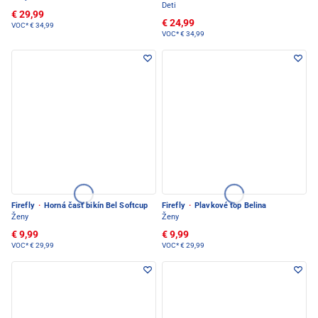
Deti
€ 29,99
€ 24,99
VOC*
€ 34,99
VOC*
€ 34,99
Firefly
·
Horná časť bikín Bel Softcup
Firefly
·
Plavkové top Belina
Ženy
Ženy
€ 9,99
€ 9,99
VOC*
€ 29,99
VOC*
€ 29,99