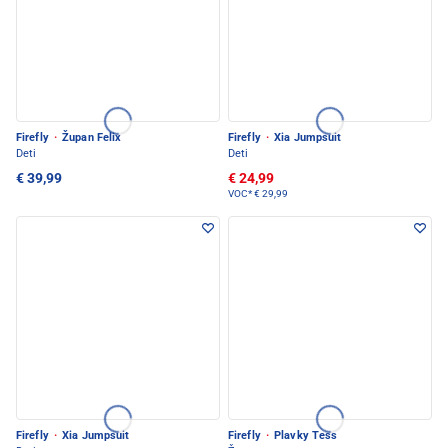
Firefly
·
Župan Felix
Firefly
·
Xia Jumpsuit
Deti
Deti
€ 39,99
€ 24,99
VOC*
€ 29,99
Firefly
·
Xia Jumpsuit
Firefly
·
Plavky Tess