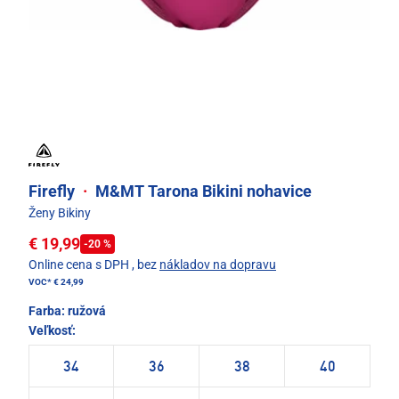
Firefly
·
M&MT Tarona Bikini nohavice
Ženy Bikiny
€ 19,99
-20 %
Online cena s DPH
, bez
nákladov na dopravu
VOC*
€ 24,99
Farba:
ružová
Veľkosť:
34
36
38
40