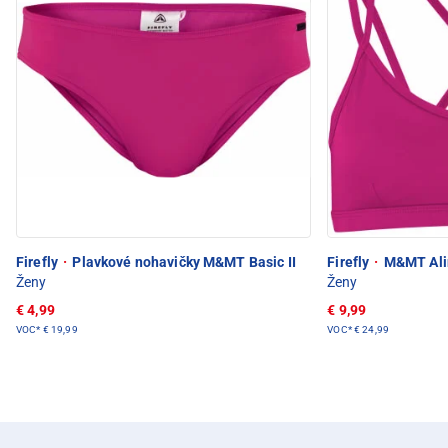
Firefly
·
Plavkové nohavičky M&MT Basic II
Firefly
·
M&MT Alin
Ženy
Ženy
€ 4,99
€ 9,99
VOC*
€ 19,99
VOC*
€ 24,99