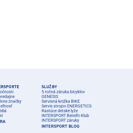
TERSPORTE
SLUŽBY
očnosti
5 ročná záruka bicyklov
predajne
GENESIS
ívne značky
Servisná knižka BIKE
teľnosť
Servis strojov ENERGETICS
édiá
Rastúce detské lyže
kt
INTERSPORT Benefit Klub
INTERSPORT záruky
ÉRA
INTERSPORT BLOG