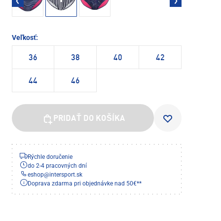
Veľkosť:
36
38
40
42
44
46
PRIDAŤ DO KOŠÍKA
Rýchle doručenie
do 2-4 pracovných dní
eshop
@
intersport.sk
Doprava zdarma pri objednávke nad 50€**