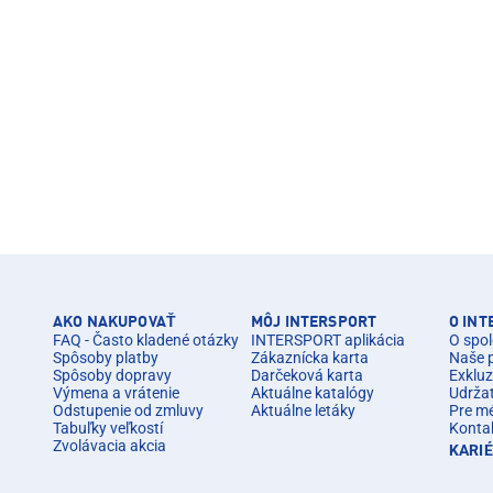
AKO NAKUPOVAŤ
MÔJ INTERSPORT
O IN
FAQ - Často kladené otázky
INTERSPORT aplikácia
O spol
Spôsoby platby
Zákaznícka karta
Naše 
Spôsoby dopravy
Darčeková karta
Exkluz
Výmena a vrátenie
Aktuálne katalógy
Udrža
Odstupenie od zmluvy
Aktuálne letáky
Pre m
Tabuľky veľkostí
Konta
Zvolávacia akcia
KARI