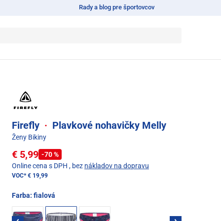
Rady a blog pre športovcov
Firefly
·
Plavkové nohavičky Melly
Ženy Bikiny
€ 5,99
-70 %
Online cena s DPH
, bez
nákladov na dopravu
VOC*
€ 19,99
Farba:
fialová