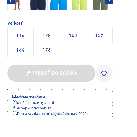
Veľkosť:
116
128
140
152
164
176
PRIDAŤ DO KOŠÍKA
Rýchle doručenie
do 2-4 pracovných dní
eshop
@
intersport.sk
Doprava zdarma pri objednávke nad 50€**