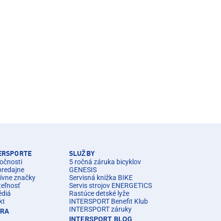
TERSPORTE
SLUŽBY
očnosti
5 ročná záruka bicyklov
predajne
GENESIS
ívne značky
Servisná knižka BIKE
teľnosť
Servis strojov ENERGETICS
édiá
Rastúce detské lyže
kt
INTERSPORT Benefit Klub
INTERSPORT záruky
ÉRA
INTERSPORT BLOG