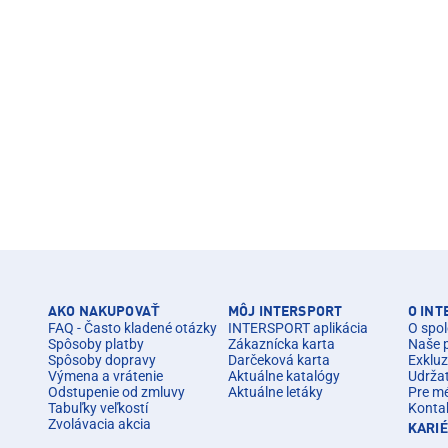
AKO NAKUPOVAŤ
MÔJ INTERSPORT
O IN
FAQ - Často kladené otázky
INTERSPORT aplikácia
O spol
Spôsoby platby
Zákaznícka karta
Naše 
Spôsoby dopravy
Darčeková karta
Exkluz
Výmena a vrátenie
Aktuálne katalógy
Udrža
Odstupenie od zmluvy
Aktuálne letáky
Pre m
Tabuľky veľkostí
Konta
Zvolávacia akcia
KARI