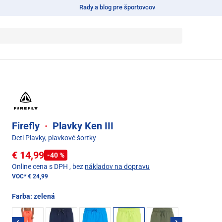
Rady a blog pre športovcov
Firefly
·
Plavky Ken III
Deti Plavky, plavkové šortky
€ 14,99
-40 %
Online cena s DPH
, bez
nákladov na dopravu
VOC*
€ 24,99
Farba:
zelená