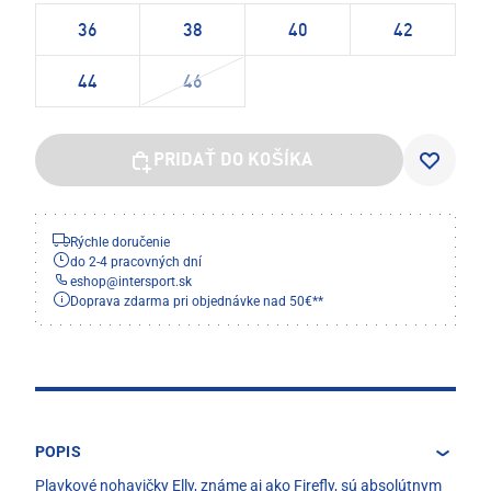
36
38
40
42
44
46
PRIDAŤ DO KOŠÍKA
Rýchle doručenie
do 2-4 pracovných dní
eshop
@
intersport.sk
Doprava zdarma pri objednávke nad 50€**
POPIS
Plavkové nohavičky Elly, známe aj ako Firefly, sú absolútnym