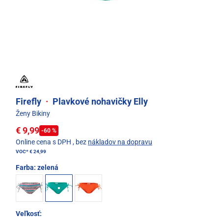
Firefly
·
Plavkové nohavičky Elly
Ženy Bikiny
€ 9,99
-60 %
Online cena s DPH
, bez
nákladov na dopravu
VOC*
€ 24,99
Farba:
zelená
Veľkosť: