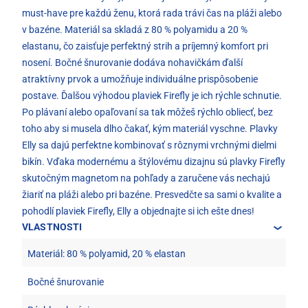
must-have pre každú ženu, ktorá rada trávi čas na pláži alebo
v bazéne. Materiál sa skladá z 80 % polyamidu a 20 %
elastanu, čo zaisťuje perfektný strih a príjemný komfort pri
nosení. Bočné šnurovanie dodáva nohavičkám ďalší
atraktívny prvok a umožňuje individuálne prispôsobenie
postave. Ďalšou výhodou plaviek Firefly je ich rýchle schnutie.
Po plávaní alebo opaľovaní sa tak môžeš rýchlo obliecť, bez
toho aby si musela dlho čakať, kým materiál vyschne. Plavky
Elly sa dajú perfektne kombinovať s rôznymi vrchnými dielmi
bikín. Vďaka modernému a štýlovému dizajnu sú plavky Firefly
skutočným magnetom na pohľady a zaručene vás nechajú
žiariť na pláži alebo pri bazéne. Presvedčte sa sami o kvalite a
pohodlí plaviek Firefly, Elly a objednajte si ich ešte dnes!
VLASTNOSTI
Materiál: 80 % polyamid, 20 % elastan
Bočné šnurovanie