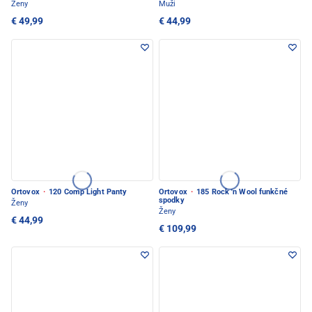
Ženy
Muži
€ 49,99
€ 44,99
Ortovox
·
120 Comp Light Panty
Ortovox
·
185 Rock 'n Wool funkčné
spodky
Ženy
Ženy
€ 44,99
€ 109,99