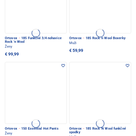
Ortovox
·
185 Funkčné 3/4 nohavice
Ortovox
·
185 Rock 'n Wool Boxerky
Rock 'n Wool
Muži
Ženy
€ 59,99
€ 99,99
Ortovox
·
150 Essential Hot Pants
Ortovox
·
185 Rock 'N Wool funkčné
spodky
Ženy