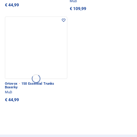
Muži
€ 44,99
€ 109,99
Ortovox
·
150 Essential Trunks
Boxerky
Muži
€ 44,99