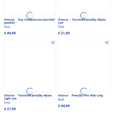
Ortovox
·
Tour Compression turistické
Ortovox
·
Turistické ponožky Alpine
ponožky
Low
Ženy
Ženy
€ 49,99
€ 21,99
Ortovox
·
Turistické ponožky Alpine
Ortovox
·
Ponožky Free Ride Long
Light Low
Muži
Ženy
€ 44,99
€ 21,99