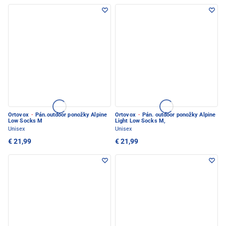
Ortovox
·
Pán.outdoor ponožky Alpine
Ortovox
·
Pán. outdoor ponožky Alpine
Low Socks M
Light Low Socks M,
Unisex
Unisex
€ 21,99
€ 21,99