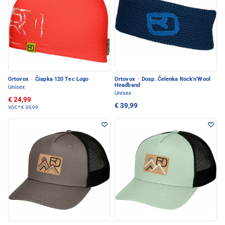
Ortovox
·
Čiapka 120 Tec Logo
Ortovox
·
Dosp. Čelenka Rock'n'Wool
Headband
Unisex
Unisex
€ 24,99
€ 39,99
VOC*
€ 39,99