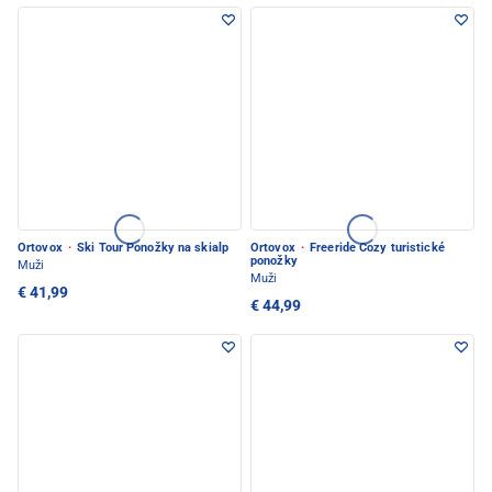
Ortovox
·
Ski Tour Ponožky na skialp
Ortovox
·
Freeride Cozy turistické
ponožky
Muži
Muži
€ 41,99
€ 44,99