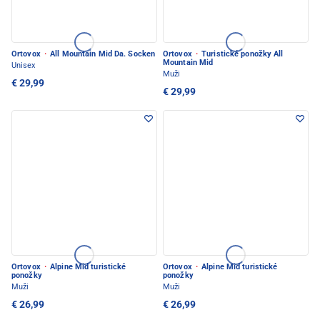
Ortovox
·
All Mountain Mid Da. Socken
Ortovox
·
Turistické ponožky All
Mountain Mid
Unisex
Muži
€ 29,99
€ 29,99
Ortovox
·
Alpine Mid turistické
Ortovox
·
Alpine Mid turistické
ponožky
ponožky
Muži
Muži
€ 26,99
€ 26,99