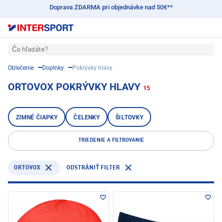
Doprava ZDARMA pri objednávke nad 50€**
Čo hľadáte?
Oblečenie
Doplnky
Pokrývky hlavy
ORTOVOX POKRÝVKY HLAVY
15
ZIMNÉ ČIAPKY
ČELENKY
ŠILTOVKY
TRIEDENIE A FILTROVANIE
ORTOVOX
ODSTRÁNIŤ FILTER