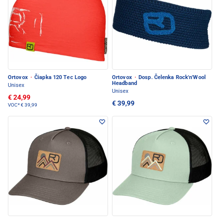
Ortovox
·
Čiapka 120 Tec Logo
Ortovox
·
Dosp. Čelenka Rock'n'Wool
Headband
Unisex
Unisex
€ 24,99
€ 39,99
VOC*
€ 39,99