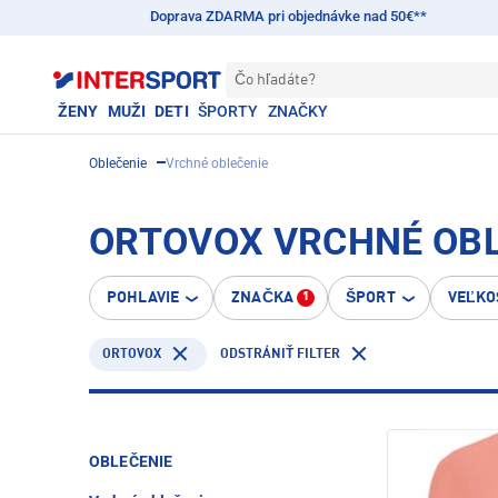
Doprava ZDARMA pri objednávke nad 50€**
Čo hľadáte?
ŽENY
MUŽI
DETI
ŠPORTY
ZNAČKY
Oblečenie
Vrchné oblečenie
ORTOVOX VRCHNÉ OBL
POHLAVIE
ZNAČKA
ŠPORT
VEĽKO
1
ORTOVOX
ODSTRÁNIŤ FILTER
OBLEČENIE