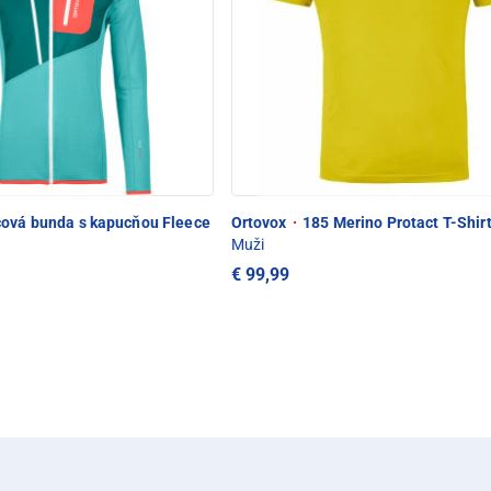
ová bunda s kapucňou Fleece
Ortovox
·
185 Merino Protact T-Shir
Muži
€ 99,99