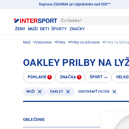
Doprava ZDARMA pri objednávke nad 50€**
Čo hľadáte?
ŽENY
MUŽI
DETI
ŠPORTY
ZNAČKY
Muži
Vybavenie
Prilby
Prilby na lyžovanie
Prilby na lyžova
OAKLEY PRILBY NA LYŽ
POHLAVIE
ZNAČKA
ŠPORT
VEĽKO
1
1
OAKLEY
MUŽI
ODSTRÁNIŤ FILTER
OBLEČENIE