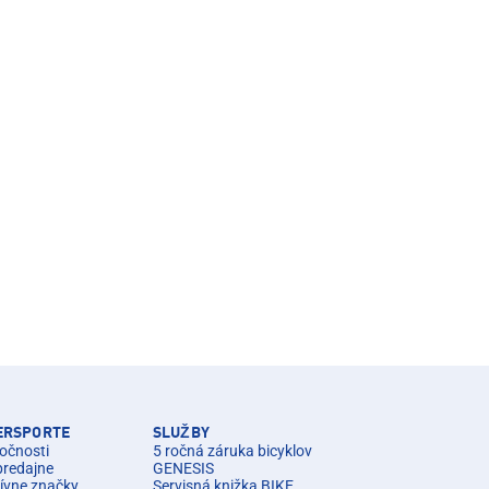
TERSPORTE
SLUŽBY
očnosti
5 ročná záruka bicyklov
predajne
GENESIS
ívne značky
Servisná knižka BIKE