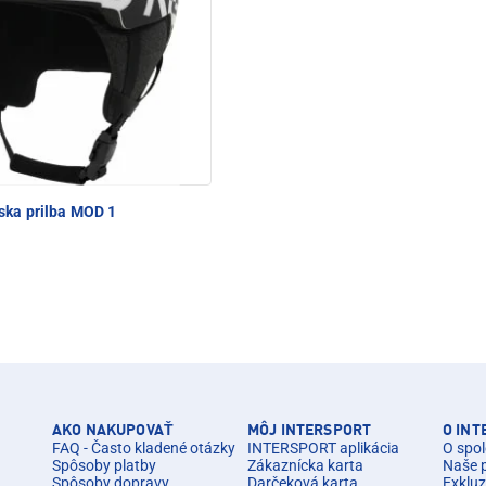
ska prilba MOD 1
AKO NAKUPOVAŤ
MÔJ INTERSPORT
O IN
FAQ - Často kladené otázky
INTERSPORT aplikácia
O spol
Spôsoby platby
Zákaznícka karta
Naše 
Spôsoby dopravy
Darčeková karta
Exkluz