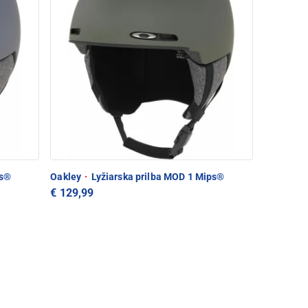
ps®
Oakley
·
Lyžiarska prilba MOD 1 Mips®
€ 129,99