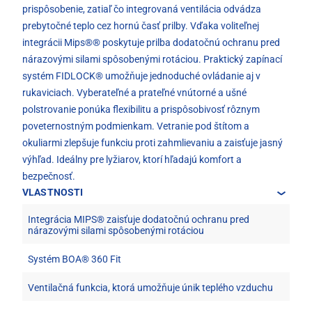
prispôsobenie, zatiaľ čo integrovaná ventilácia odvádza
prebytočné teplo cez hornú časť prilby. Vďaka voliteľnej
integrácii Mips®® poskytuje prilba dodatočnú ochranu pred
nárazovými silami spôsobenými rotáciou. Praktický zapínací
systém FIDLOCK® umožňuje jednoduché ovládanie aj v
rukaviciach. Vyberateľné a prateľné vnútorné a ušné
polstrovanie ponúka flexibilitu a prispôsobivosť rôznym
poveternostným podmienkam. Vetranie pod štítom a
okuliarmi zlepšuje funkciu proti zahmlievaniu a zaisťuje jasný
výhľad. Ideálny pre lyžiarov, ktorí hľadajú komfort a
bezpečnosť.
VLASTNOSTI
Integrácia MIPS® zaisťuje dodatočnú ochranu pred
nárazovými silami spôsobenými rotáciou
Systém BOA® 360 Fit
Ventilačná funkcia, ktorá umožňuje únik teplého vzduchu