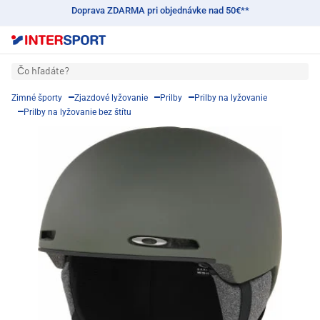
Doprava ZDARMA pri objednávke nad 50€**
Čo hľadáte?
Zimné športy
Zjazdové lyžovanie
Prilby
Prilby na lyžovanie
Prilby na lyžovanie bez štítu