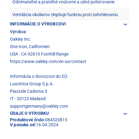
Odnímateľné a prateľné vnútorné a ušné polstrovanie
Ventilácia okuliarov zlepšuje funkciu proti zahmlievaniu
INFORMÁCIE O VÝROBCOVI
Výrobca
Oakley Inc.
One Icon, Californien
USA - CA 92610 Foothill Range
https://www.oakley.com/en-us/contact
Informácia o dovozcovi do EÚ:
Luxottica Group S.p.A.
Piazzale Cadorna 3
IT - 20123 Mailand
supportgermany@oakley.com
ÚDAJE O VÝROBKU
Produktové číslo:
084520815
V ponuke od:
16.04.2024