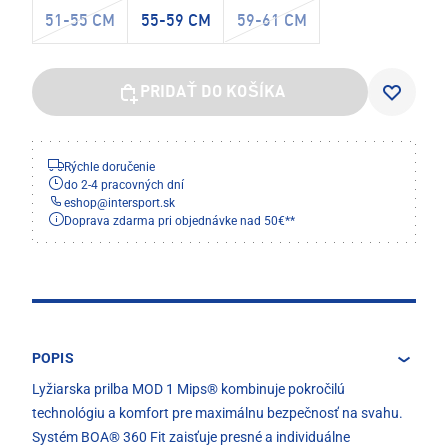
51-55 CM
55-59 CM
59-61 CM
PRIDAŤ DO KOŠÍKA
Rýchle doručenie
do 2-4 pracovných dní
eshop
@
intersport.sk
Doprava zdarma pri objednávke nad 50€**
POPIS
Lyžiarska prilba MOD 1 Mips® kombinuje pokročilú
technológiu a komfort pre maximálnu bezpečnosť na svahu.
Systém BOA® 360 Fit zaisťuje presné a individuálne