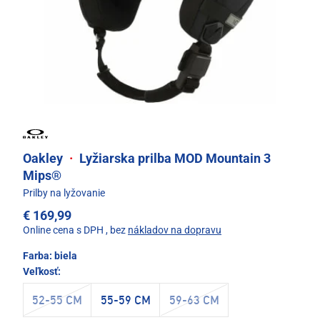
Oakley
·
Lyžiarska prilba MOD Mountain 3
Mips®
Prilby na lyžovanie
€ 169,99
Online cena s DPH
, bez
nákladov na dopravu
Farba:
biela
Veľkosť:
52-55 CM
55-59 CM
59-63 CM