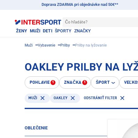
Doprava ZDARMA pri objednávke nad 50€**
Čo hľadáte?
ŽENY
MUŽI
DETI
ŠPORTY
ZNAČKY
Muži
Vybavenie
Prilby
Prilby na lyžovanie
OAKLEY PRILBY NA LY
POHLAVIE
ZNAČKA
ŠPORT
VEĽKO
1
1
OAKLEY
MUŽI
ODSTRÁNIŤ FILTER
OBLEČENIE