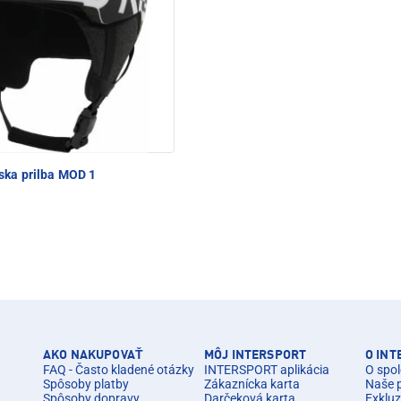
ska prilba MOD 1
AKO NAKUPOVAŤ
MÔJ INTERSPORT
O IN
FAQ - Často kladené otázky
INTERSPORT aplikácia
O spol
Spôsoby platby
Zákaznícka karta
Naše 
Spôsoby dopravy
Darčeková karta
Exkluz