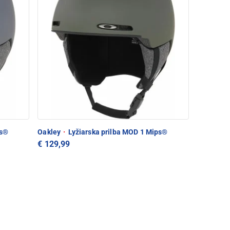
ps®
Oakley
·
Lyžiarska prilba MOD 1 Mips®
€ 129,99