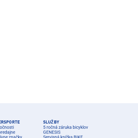
TERSPORTE
SLUŽBY
očnosti
5 ročná záruka bicyklov
predajne
GENESIS
ívne značky
Servisná knižka BIKE