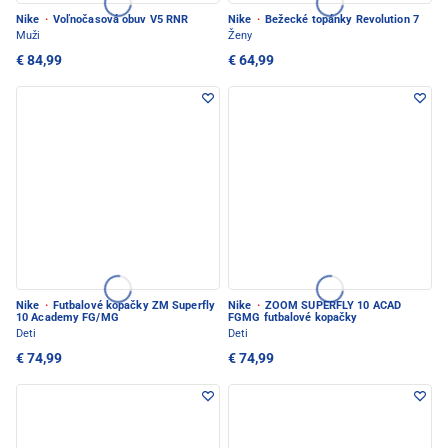
Nike
·
Voľnočasová obuv V5 RNR
Nike
·
Bežecké topánky Revolution 7
Muži
Ženy
€ 84,99
€ 64,99
Nike
·
Futbalové kopačky ZM Superfly
Nike
·
ZOOM SUPERFLY 10 ACAD
10 Academy FG/MG
FGMG futbalové kopačky
Deti
Deti
€ 74,99
€ 74,99