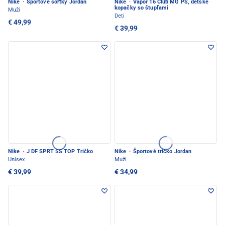
Nike
·
Športové šortky Jordan
Nike
·
Vapor 16 Club MG PS, detské
kopačky so štupľami
Muži
Deti
€ 49,99
€ 39,99
Nike
·
J DF SPRT SS TOP Tričko
Nike
·
Športové tričko Jordan
Unisex
Muži
€ 39,99
€ 34,99