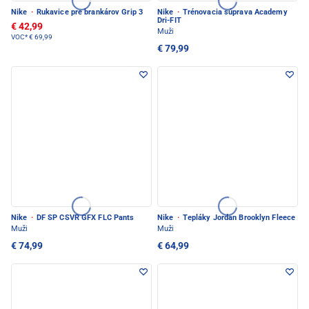
Nike
·
Rukavice pre brankárov Grip 3
Nike
·
Trénovacia súprava Academy
Dri-FIT
€ 42,99
Muži
VOC*
€ 69,99
€ 79,99
Nike
·
DF SP CSVR GFX FLC Pants
Nike
·
Tepláky Jordan Brooklyn Fleece
Muži
Muži
€ 74,99
€ 64,99