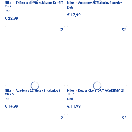
Nike
·
Tričko s dlhým rukávom Dri-FIT
Nike
·
Academy25 Futbalové šortky
Park
Deti
Deti
€ 17,99
€ 22,99
Nike
·
Academy25, detské futbalové
Nike
·
Det. tričko Y DRY ACADEMY 21
tričko
TOP
Deti
Deti
€ 14,99
€ 11,99