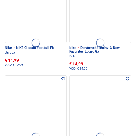
Nike
·
NIKE Classic Football Fit
Nike
·
Dievčenské legíny G Nsw
Favorites Lggng Gx
Unisex
Deti
€ 11,99
€ 14,99
VOC*
€ 12,99
VOC*
€ 24,99