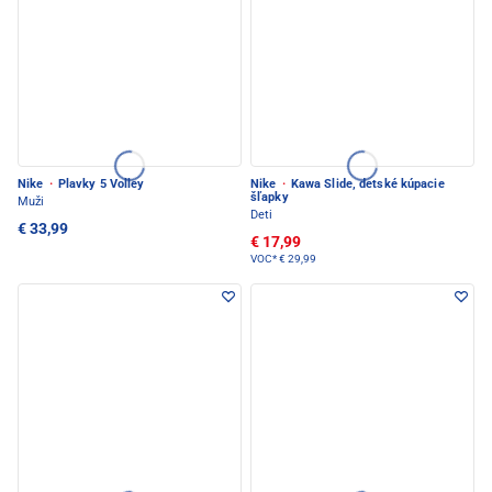
Nike
·
Plavky 5 Volley
Nike
·
Kawa Slide, detské kúpacie
šľapky
Muži
Deti
€ 33,99
€ 17,99
VOC*
€ 29,99