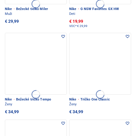
Nike
·
Bežecké tielko Miler
Nike
·
G NSW Favorites GX HW
Muži
Deti
€ 29,99
€ 19,99
VOC*
€ 29,99
Nike
·
Bežecké tričko Tempo
Nike
·
Tričko One Classic
Ženy
Ženy
€ 34,99
€ 34,99