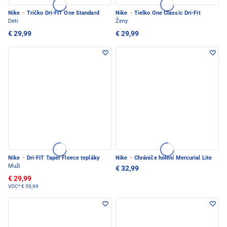
Nike
·
Tričko Dri-FIT One Standard
Nike
·
Tielko One Classic Dri-Fit
Deti
Ženy
€ 29,99
€ 29,99
Nike
·
Dri-FIT Taper Fleece tepláky
Nike
·
Chrániče holení Mercurial Lite
Muži
€ 32,99
€ 29,99
VOC*
€ 59,99