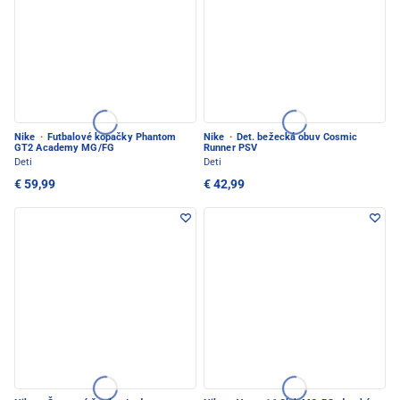
Nike
·
Futbalové kopačky Phantom
Nike
·
Det. bežecká obuv Cosmic
GT2 Academy MG/FG
Runner PSV
Deti
Deti
€ 59,99
€ 42,99