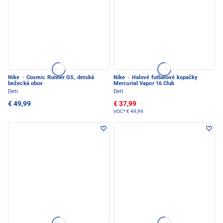
Nike
·
Cosmic Runner GS, detská
Nike
·
Halové futbalové kopačky
bežecká obuv
Mercurial Vapor 16 Club
Deti
Deti
€ 49,99
€ 37,99
VOC*
€ 49,99