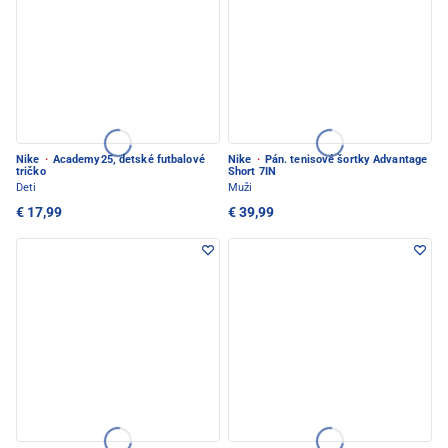
Nike
·
Academy25, detské futbalové
Nike
·
Pán. tenisové šortky Advantage
tričko
Short 7IN
Deti
Muži
€ 17,99
€ 39,99