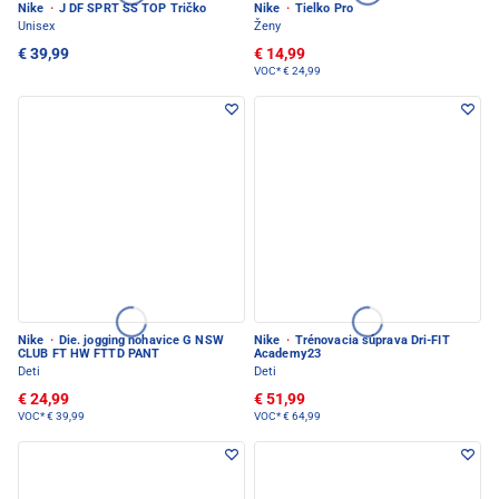
Nike
·
J DF SPRT SS TOP Tričko
Nike
·
Tielko Pro
Unisex
Ženy
€ 39,99
€ 14,99
VOC*
€ 24,99
Nike
·
Die. jogging nohavice G NSW
Nike
·
Trénovacia súprava Dri-FIT
CLUB FT HW FTTD PANT
Academy23
Deti
Deti
€ 24,99
€ 51,99
VOC*
€ 39,99
VOC*
€ 64,99