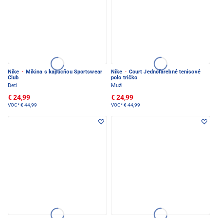
Nike
·
Mikina s kapucňou Sportswear
Nike
·
Court Jednofarebné tenisové
Club
polo tričko
Deti
Muži
€ 24,99
€ 24,99
VOC*
€ 44,99
VOC*
€ 44,99