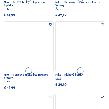
Nike
·
Dri-FIT Multi, chlapčenské
Nike
·
Tenisové tričko bez rukávov
tepláky
Victory
Deti
Ženy
€ 44,99
€ 42,99
Nike
·
Tenisové tričko bez rukávov
Nike
·
Klubové šortky
Victory
Muži
Ženy
€ 39,99
€ 42,99