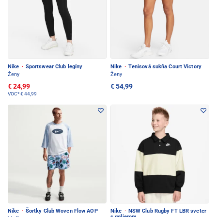
Nike
·
Sportswear Club legíny
Nike
·
Tenisová sukňa Court Victory
Ženy
Ženy
€ 24,99
€ 54,99
VOC*
€ 44,99
Nike
·
Šortky Club Woven Flow AOP
Nike
·
NSW Club Rugby FT LBR sveter
s golierom