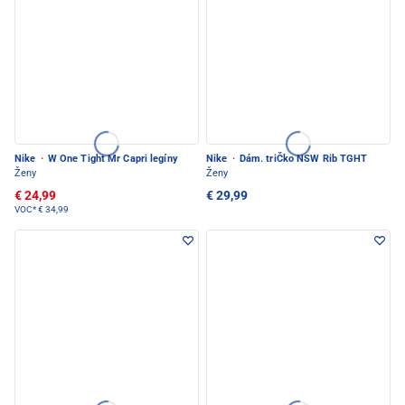
Nike
·
W One Tight Mr Capri legíny
Nike
·
Dám. triČko NSW Rib TGHT
Ženy
Ženy
€ 24,99
€ 29,99
VOC*
€ 34,99