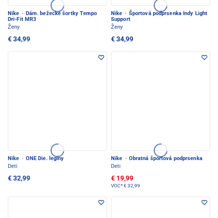
Nike
·
Dám. bežecké šortky Tempo
Nike
·
Športová podprsenka Indy Light
Dri-Fit MR3
Support
Ženy
Ženy
€ 34,99
€ 34,99
Nike
·
ONE Die. legíny
Nike
·
Obratná športová podprsenka
Deti
Deti
€ 32,99
€ 19,99
VOC*
€ 32,99