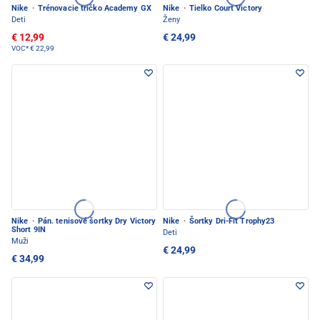
Nike
·
Trénovacie tričko Academy GX
Nike
·
Tielko Court Victory
Deti
Ženy
€ 12,99
€ 24,99
VOC*
€ 22,99
Nike
·
Pán. tenisové šortky Dry Victory
Nike
·
Šortky Dri-Fit Trophy23
Short 9IN
Deti
Muži
€ 24,99
€ 34,99