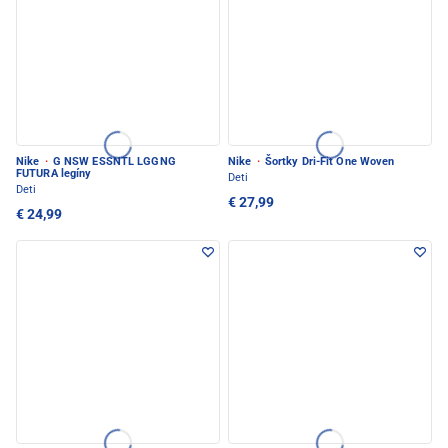
Nike
·
G NSW ESSNTL LGGNG
Nike
·
Šortky Dri-Fit One Woven
FUTURA legíny
Deti
Deti
€ 27,99
€ 24,99