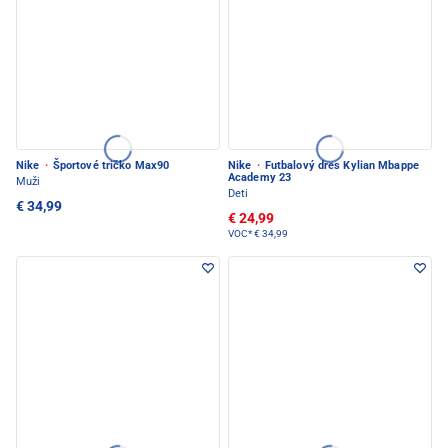
Nike
·
Športové tričko Max90
Nike
·
Futbalový dres Kylian Mbappe
Academy 23
Muži
Deti
€ 34,99
€ 24,99
VOC*
€ 34,99