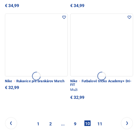
€ 34,99
€ 34,99
Nike
·
Rukavice pre brankárov Match
Nike
·
Futbalové tričko Academy+ Dri-
FIT
€ 32,99
Muži
€ 32,99
10
1
2
...
9
11